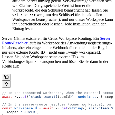
auf dem Server hinweg geteilt. Server-Einträge verhalten sich
wie
Claims
: Der gespeicherte Wert ist immer die
workspaceId, die den Schlüssel beansprucht hat (lassen Sie
bei
weg, um den Schlüssel für den aktuellen
value
set
Workspace zu beanspruchen), und nur dieser Workspace kann
ihn überschreiben oder löschen. Jede Installation kann den
Eintrag lesen.
Server-Claims existieren für Cross-Workspace-Routing. Ein
Server-
Route-Resolver
läuft im Workspace des Anwendungsregistrierungs-
Inhabers, aber ein eingehender Webhook übermittelt in der Regel
nur eine externe Konto-ID – nicht eine Twenty workspaceId.
Lassen Sie jeden Workspace seine externe ID zum
Verbindungszeitpunkt beanspruchen und lösen Sie sie dann in der
Route auf:
// In the connected workspace, when the external accoun
await
 kv
.
set
(
`slack:team:
${
teamId
}
`
, 
undefined
, { 
scope
// In the server-route resolver (owner workspace), on e
const
 workspaceId
 =
 await
 kv
.
get
<
string
>(
`slack:team:
${
  scope:
 'SERVER'
,