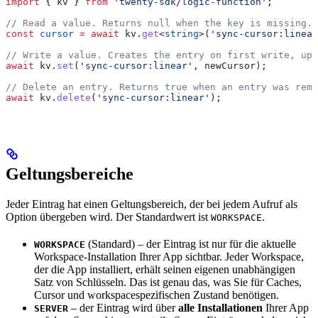
import
 { 
kv
 } 
from
 'twenty-sdk/logic-function'
;
// Read a value. Returns null when the key is missing.
const
 cursor
 =
 await
 kv
.
get
<
string
>(
'sync-cursor:linear
// Write a value. Creates the entry on first write, upd
await
 kv
.
set
(
'sync-cursor:linear'
, 
newCursor
);
// Delete an entry. Returns true when an entry was remo
await
 kv
.
delete
(
'sync-cursor:linear'
);
Geltungsbereiche
Jeder Eintrag hat einen Geltungsbereich, der bei jedem Aufruf als
Option übergeben wird. Der Standardwert ist
.
WORKSPACE
(Standard) – der Eintrag ist nur für die aktuelle
WORKSPACE
Workspace-Installation Ihrer App sichtbar. Jeder Workspace,
der die App installiert, erhält seinen eigenen unabhängigen
Satz von Schlüsseln. Das ist genau das, was Sie für Caches,
Cursor und workspacespezifischen Zustand benötigen.
– der Eintrag wird über
alle Installationen
Ihrer App
SERVER