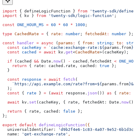
import
 { 
defineLogicFunction
 } 
from
 'twenty-sdk/define'
import
 { 
kv
 } 
from
 'twenty-sdk/logic-function'
;
const
 ONE_HOUR_MS
 =
 60
 *
 60
 *
 1000
;
type
 CachedRate
 =
 { 
rate
:
 number
; 
fetchedAt
:
 number
 };
const
 handler
 =
 async
 (
params
:
 { 
from
:
 string
; 
to
:
 stri
  const
 cacheKey
 =
 `cache:exchange-rate:
${
params
.
from
}
:
  const
 cached
 =
 await
 kv
.
get
<
CachedRate
>(
cacheKey
);
  if
 (
cached
 &&
 Date
.
now
() 
-
 cached
.
fetchedAt
 <
 ONE_HOU
    return
 { 
rate:
 cached
.
rate
, 
cached:
 true
 };
  }
  const
 response
 =
 await
 fetch
(
    `https://api.example.com/rate?from=
${
params
.
from
}
&t
  );
  const
 { 
rate
 } 
=
 (
await
 response
.
json
()) 
as
 { 
rate
:
 n
  await
 kv
.
set
(
cacheKey
, { 
rate
, 
fetchedAt:
 Date
.
now
() 
  return
 { 
rate
, 
cached:
 false
 };
};
export
 default
 defineLogicFunction
({
  universalIdentifier:
 'd9b2f4e6-1c83-4a07-9e52-6b1d3c8
  name:
 'get-exchange-rate'
,