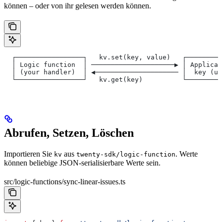
können – oder von ihr gelesen werden können.
  ┌─────────────────┐   kv.set(key, value)   ┌─────────
  │ Logic function  │ ─────────────────────▶ │ Applicat
  │ (your handler)  │ ◀───────────────────── │  key (un
  └─────────────────┘   kv.get(key)          └─────────
Abrufen, Setzen, Löschen
Importieren Sie
aus
. Werte
kv
twenty-sdk/logic-function
können beliebige JSON-serialisierbare Werte sein.
src/logic-functions/sync-linear-issues.ts