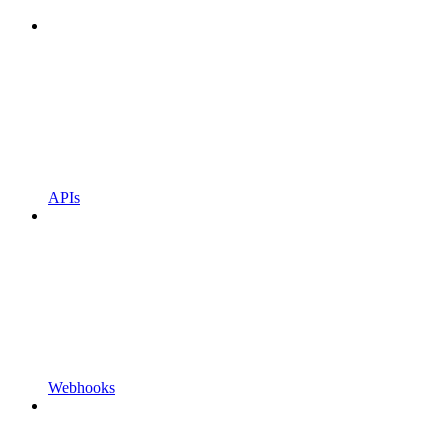
APIs
Webhooks