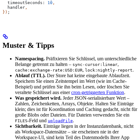
  timeoutSeconds:
 10
,
  handler
,
})
;
Muster & Tipps
Namespacing.
Präfixieren Sie Schlüssel, um unterschiedliche
Belange getrennt zu halten –
,
sync-cursor:linear
,
.
cache:exchange-rate:USD:EUR
lock:nightly-report
Ablauf (TTL).
Der Store hat keine eingebaute Ablaufzeit.
Speichern Sie einen Zeitstempel im Wert (wie im Cache-
Beispiel) und prüfen Sie ihn beim Lesen, oder löschen Sie
veraltete Schlüssel aus einer
cron-getriggerten Funktion
.
Was gespeichert wird.
Jeder JSON-serialisierbare Wert –
Zahlen, Zeichenketten, Arrays, Objekte. Halten Sie Einträge
klein; dies ist für Koordination und Caching gedacht, nicht für
große Blobs oder Dateien. Für Dateien verwenden Sie ein
-Feld und
.
FILES
uploadFile
Sichtbarkeit.
Einträge liegen in der Instanzdatenbank, nicht
als Workspace-Datensätze – sie erscheinen nie in der
Workspace-UI, sind kein Teil des Datenmodells Ihrer App