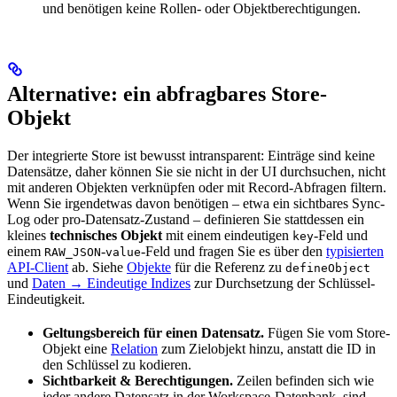
und benötigen keine Rollen- oder Objektberechtigungen.
Alternative: ein abfragbares Store-
Objekt
Der integrierte Store ist bewusst intransparent: Einträge sind keine
Datensätze, daher können Sie sie nicht in der UI durchsuchen, nicht
mit anderen Objekten verknüpfen oder mit Record-Abfragen filtern.
Wenn Sie irgendetwas davon benötigen – etwa ein sichtbares Sync-
Log oder pro-Datensatz-Zustand – definieren Sie stattdessen ein
kleines
technisches Objekt
mit einem eindeutigen
-Feld und
key
einem
-
-Feld und fragen Sie es über den
typisierten
RAW_JSON
value
API-Client
ab. Siehe
Objekte
für die Referenz zu
defineObject
und
Daten → Eindeutige Indizes
zur Durchsetzung der Schlüssel-
Eindeutigkeit.
Geltungsbereich für einen Datensatz.
Fügen Sie vom Store-
Objekt eine
Relation
zum Zielobjekt hinzu, anstatt die ID in
den Schlüssel zu kodieren.
Sichtbarkeit & Berechtigungen.
Zeilen befinden sich wie
jeder andere Datensatz in der Workspace-Datenbank, sind