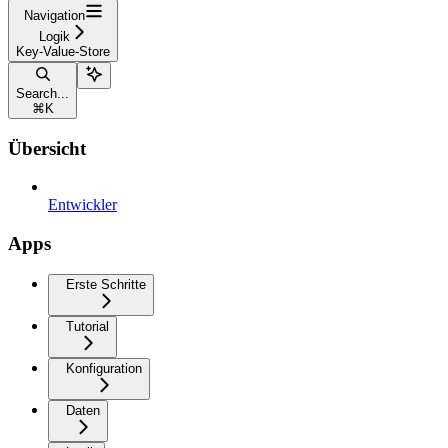
Navigation
Logik
Key-Value-Store
Search...
⌘
K
Übersicht
Entwickler
Apps
Erste Schritte
Tutorial
Konfiguration
Daten