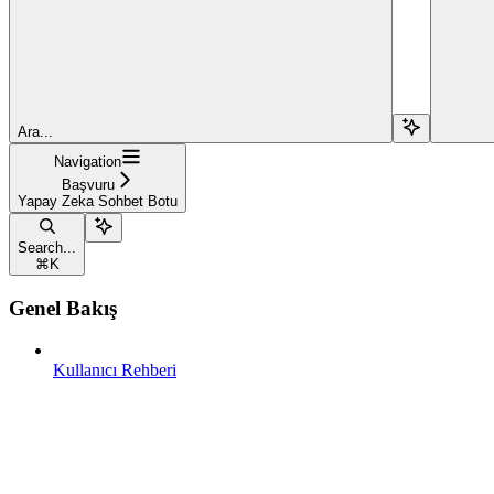
Ara...
Navigation
Başvuru
Yapay Zeka Sohbet Botu
Search...
⌘
K
Genel Bakış
Kullanıcı Rehberi