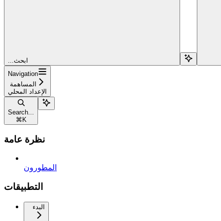
...ابحث
Navigation
المساهمة
الإعداد المحلي
Search...
⌘
K
نظرة عامة
المطورون
التطبيقات
البدء