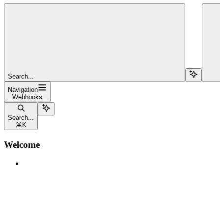
Search...
Navigation
Webhooks
Search...
⌘
K
Welcome