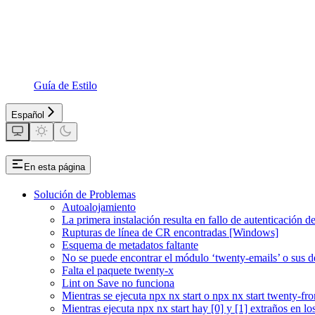
Guía de Estilo
Español
En esta página
Solución de Problemas
Autoalojamiento
La primera instalación resulta en fallo de autenticación d
Rupturas de línea de CR encontradas [Windows]
Esquema de metadatos faltante
No se puede encontrar el módulo ‘twenty-emails’ o sus de
Falta el paquete twenty-x
Lint on Save no funciona
Mientras se ejecuta npx nx start o npx nx start twenty-fr
Mientras ejecuta npx nx start hay [0] y [1] extraños en los