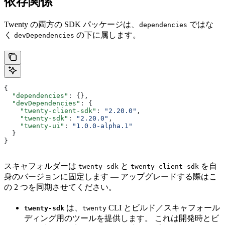
依存関係
Twenty の両方の SDK パッケージは、
ではな
dependencies
く
の下に属します。
devDependencies
{
  "dependencies"
: {},
  "devDependencies"
: {
    "twenty-client-sdk"
: 
"2.20.0"
,
    "twenty-sdk"
: 
"2.20.0"
,
    "twenty-ui"
: 
"1.0.0-alpha.1"
  }
}
スキャフォルダーは
と
を自
twenty-sdk
twenty-client-sdk
身のバージョンに固定します — アップグレードする際はこ
の 2 つを同期させてください。
は、
CLI とビルド／スキャフォール
twenty-sdk
twenty
ディング用のツールを提供します。 これは開発時とビ