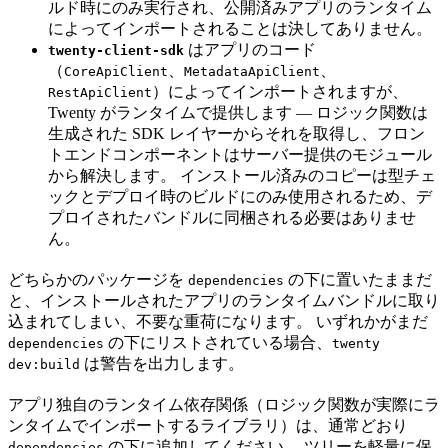
ルド時にのみ実行され、公開済みアプリのランタイム
によってインポートされることは決してありません。
はアプリのコード
twenty-client-sdk
（
、
、
CoreApiClient
MetadataApiClient
）によってインポートされますが、
RestApiClient
Twenty がランタイムで提供します — ロジック関数は
生成された SDK レイヤーからそれを取得し、フロン
トエンドコンポーネントはサーバー提供のモジュール
から解決します。 インストール済みのコピーは型チェ
ックとデプロイ時のビルドにのみ使用されるため、デ
プロイされたバンドルに同梱される必要はありませ
ん。
どちらかのパッケージを
の下に置いたままだ
dependencies
と、インストールされたアプリのランタイムバンドルに取り
込まれてしまい、不要な重荷になります。 いずれかがまだ
の下にリストされている場合、
dependencies
twenty
は警告を出力します。
dev:build
アプリ独自のランタイム依存関係（ロジック関数が実際にラ
ンタイムでインポートするライブラリ）は、通常どおり
の下に追加してください。 ツリーを軽量に保
dependencies