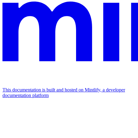
This documentation is built and hosted on Mintlify, a developer
documentation platform
Assistant
Responses
are