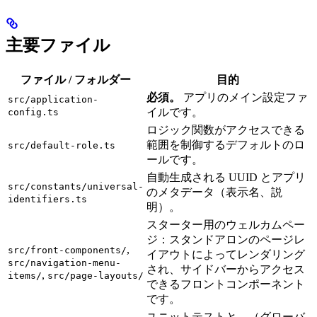
主要ファイル
ファイル / フォルダー
目的
必須。
アプリのメイン設定ファ
src/application-
イルです。
config.ts
ロジック関数がアクセスできる
範囲を制御するデフォルトのロ
src/default-role.ts
ールです。
自動生成される UUID とアプリ
src/constants/universal-
のメタデータ（表示名、説
identifiers.ts
明）。
スターター用のウェルカムペー
ジ：スタンドアロンのページレ
,
src/front-components/
イアウトによってレンダリング
src/navigation-menu-
され、サイドバーからアクセス
,
items/
src/page-layouts/
できるフロントコンポーネント
です。
ユニットテストと、（グローバ