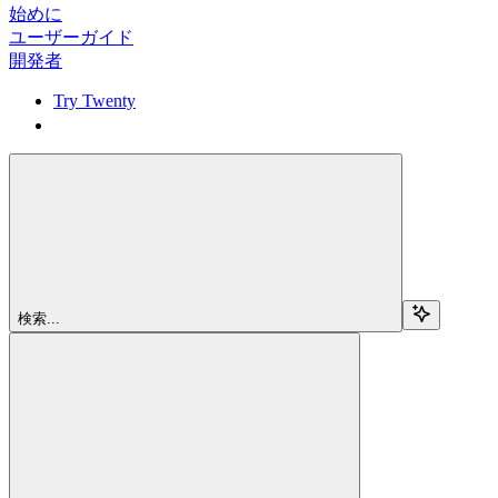
始めに
ユーザーガイド
開発者
Try Twenty
Try Twenty
検索...