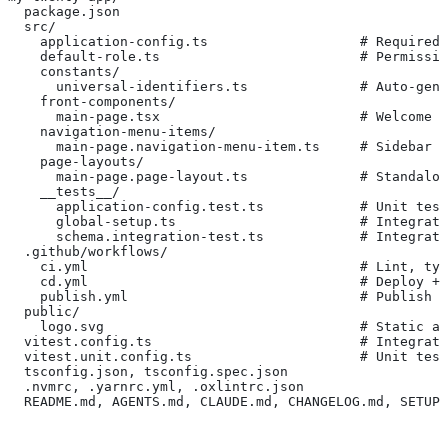
  package.json
  src/
    application-config.ts                   # Required 
    default-role.ts                         # Permissio
    constants/
      universal-identifiers.ts              # Auto-gene
    front-components/
      main-page.tsx                         # Welcome p
    navigation-menu-items/
      main-page.navigation-menu-item.ts     # Sidebar e
    page-layouts/
      main-page.page-layout.ts              # Standalon
    __tests__/
      application-config.test.ts            # Unit test
      global-setup.ts                       # Integrati
      schema.integration-test.ts            # Integrati
  .github/workflows/
    ci.yml                                  # Lint, typ
    cd.yml                                  # Deploy + 
    publish.yml                             # Publish t
  public/
    logo.svg                                # Static as
  vitest.config.ts                          # Integrati
  vitest.unit.config.ts                     # Unit test
  tsconfig.json, tsconfig.spec.json
  .nvmrc, .yarnrc.yml, .oxlintrc.json
  README.md, AGENTS.md, CLAUDE.md, CHANGELOG.md, SETUP.