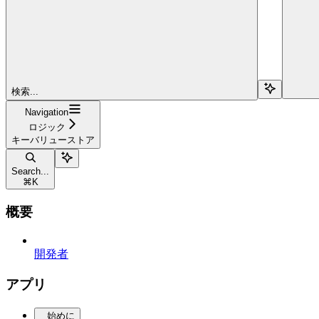
検索...
Navigation
ロジック
キーバリューストア
Search...
⌘
K
概要
開発者
アプリ
始めに