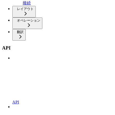
接続
レイアウト
オペレーション
翻訳
API
API