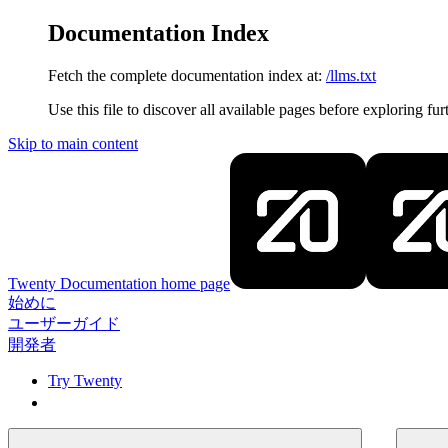
Documentation Index
Fetch the complete documentation index at:
/llms.txt
Use this file to discover all available pages before exploring fur
Skip to main content
Twenty Documentation
home page
始めに
ユーザーガイド
開発者
Try Twenty
Try Twenty