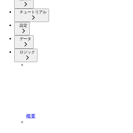
チュートリアル
設定
データ
ロジック
概要