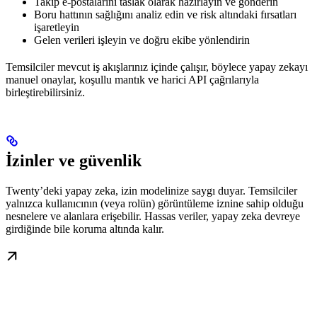
Takip e-postalarını taslak olarak hazırlayın ve gönderin
Boru hattının sağlığını analiz edin ve risk altındaki fırsatları
işaretleyin
Gelen verileri işleyin ve doğru ekibe yönlendirin
Temsilciler mevcut iş akışlarınız içinde çalışır, böylece yapay zekayı
manuel onaylar, koşullu mantık ve harici API çağrılarıyla
birleştirebilirsiniz.
İzinler ve güvenlik
Twenty’deki yapay zeka, izin modelinize saygı duyar. Temsilciler
yalnızca kullanıcının (veya rolün) görüntüleme iznine sahip olduğu
nesnelere ve alanlara erişebilir. Hassas veriler, yapay zeka devreye
girdiğinde bile koruma altında kalır.