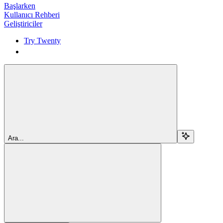
Başlarken
Kullanıcı Rehberi
Geliştiriciler
Try Twenty
Try Twenty
Ara...