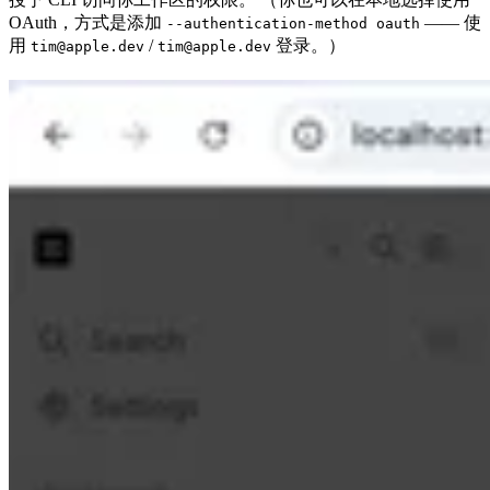
OAuth，方式是添加
—— 使
--authentication-method oauth
用
/
登录。）
tim@apple.dev
tim@apple.dev