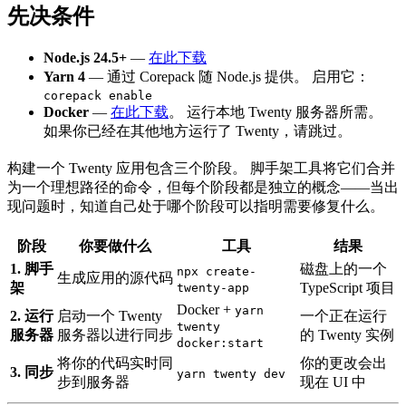
先决条件
Node.js 24.5+
—
在此下载
Yarn 4
— 通过 Corepack 随 Node.js 提供。 启用它：
corepack enable
Docker
—
在此下载
。 运行本地 Twenty 服务器所需。
如果你已经在其他地方运行了 Twenty，请跳过。
构建一个 Twenty 应用包含三个阶段。 脚手架工具将它们合并
为一个理想路径的命令，但每个阶段都是独立的概念——当出
现问题时，知道自己处于哪个阶段可以指明需要修复什么。
阶段
你要做什么
工具
结果
1. 脚手
磁盘上的一个
npx create-
生成应用的源代码
架
TypeScript 项目
twenty-app
Docker +
yarn
2. 运行
启动一个 Twenty
一个正在运行
twenty
服务器
服务器以进行同步
的 Twenty 实例
docker:start
将你的代码实时同
你的更改会出
3. 同步
yarn twenty dev
步到服务器
现在 UI 中