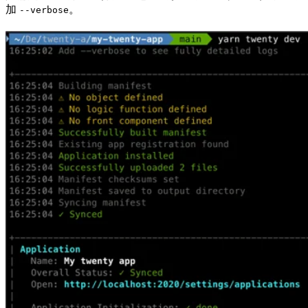
加
。
--verbose