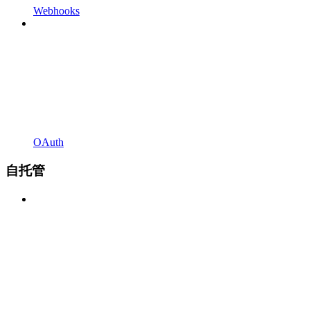
Webhooks
OAuth
自托管