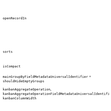
openRecordIn
sorts
isCompact
+
mainGroupByFieldMetadataUniversalIdentifier
shouldHideEmptyGroups
,
kanbanAggregateOperation
kanbanAggregateOperationFieldMetadataUniversalIdentifi
kanbanColumnWidth