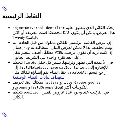
النقاط الرئيسية
يحدّد الكائن الذي ينطبق عليه
objectUniversalIdentifier
هذا العرض. يمكن أن يكون كائنًا مخصصًا قمتَ بتعريفه أو كائن
Twenty قياسيًا.
إن عرض القائمة الرئيسي للكائن مملوك من قبل الخادم: تم
ويتم تجاهله، لذا لا يمكن لعرض البيان المطالبة به
إهمال
key
إذا كنت تريد أن يكون عرضك
مطلقًا. أضف عنصر تنقل
VIEW
على بعد نقرة واحدة في الشريط الجانبي.
في الأعمدة التي تظهر وترتيبها. يشير كل حقل
يتحكّم
fields
. للإشارة إلى
إلى
fieldMetadataUniversalIdentifier
، راجع قسم
حقل نظام يتم إنشاؤه تلقائيًا مثل
createdAt
.
استهداف بيانات النظام الوصفية
و
و
يمكنك أيضًا تعريف
filters
filterGroups
sorts
لتكوينات أكثر تقدمًا.
و
و
groups
fieldGroups
في الترتيب عند وجود عدة عروض لنفس
يتحكّم
position
الكائن.