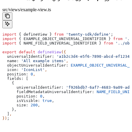
src/views/example-view.ts
import
 { 
defineView
 } 
from
 'twenty-sdk/define'
;
import
 { 
EXAMPLE_OBJECT_UNIVERSAL_IDENTIFIER
 } 
from
 '..
import
 { 
NAME_FIELD_UNIVERSAL_IDENTIFIER
 } 
from
 '../obj
export
 default
 defineView
({
  universalIdentifier:
 'a1b2c3d4-e5f6-7890-abcd-ef12345
  name:
 'All example items'
,
  objectUniversalIdentifier:
 EXAMPLE_OBJECT_UNIVERSAL_I
  icon:
 'IconList'
,
  position:
 0
,
  fields:
 [
    {
      universalIdentifier:
 'f926bdb7-6af7-4683-9a09-adb
      fieldMetadataUniversalIdentifier:
 NAME_FIELD_UNIV
      position:
 0
,
      isVisible:
 true
,
      size:
 200
,
    },
  ]
,
})
;