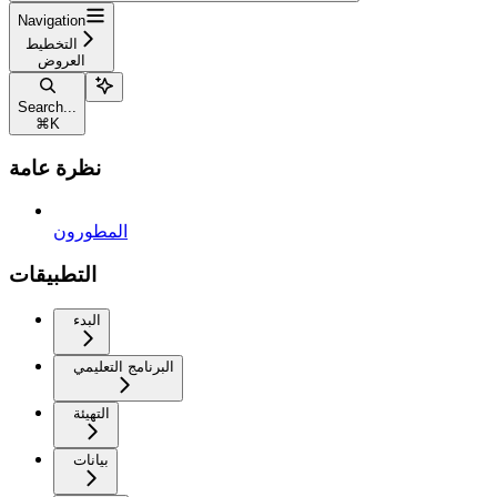
Navigation
التخطيط
العروض
Search...
⌘
K
نظرة عامة
المطورون
التطبيقات
البدء
البرنامج التعليمي
التهيئة
بيانات