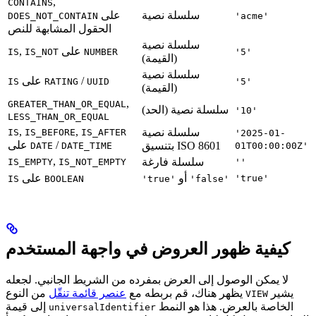
,
CONTAINS
سلسلة نصية
على
DOES_NOT_CONTAIN
'acme'
الحقول المشابهة للنص
سلسلة نصية
على
,
IS
IS_NOT
NUMBER
'5'
(القيمة)
سلسلة نصية
/
على
IS
RATING
UUID
'5'
(القيمة)
,
GREATER_THAN_OR_EQUAL
سلسلة نصية (الحد)
'10'
LESS_THAN_OR_EQUAL
,
,
سلسلة نصية
IS
IS_BEFORE
IS_AFTER
'2025-01-
/
على
بتنسيق ISO 8601
DATE
DATE_TIME
01T00:00:00Z'
,
سلسلة فارغة
IS_EMPTY
IS_NOT_EMPTY
''
أو
على
'true'
IS
BOOLEAN
'true'
'false'
كيفية ظهور العروض في واجهة المستخدم
لا يمكن الوصول إلى العرض بمفرده من الشريط الجانبي. لجعله
يشير
من النوع
يظهر هناك، قم بربطه مع
عنصر قائمة تنقّل
VIEW
الخاصة بالعرض. هذا هو النمط
إلى قيمة
universalIdentifier