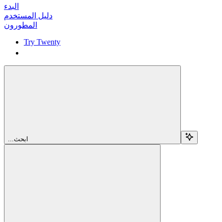
البدء
دليل المستخدم
المطورون
Try Twenty
Try Twenty
...ابحث