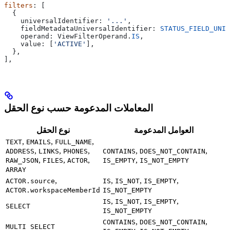
filters
: [
  {
    universalIdentifier:
 '...'
,
    fieldMetadataUniversalIdentifier:
 STATUS_FIELD_UNIV
    operand:
 ViewFilterOperand
.
IS
,
    value:
 [
'ACTIVE'
],
  },
],
المعاملات المدعومة حسب نوع الحقل
العوامل المدعومة
نوع الحقل
,
,
,
TEXT
EMAILS
FULL_NAME
,
,
,
,
,
ADDRESS
LINKS
PHONES
CONTAINS
DOES_NOT_CONTAIN
,
,
,
,
RAW_JSON
FILES
ACTOR
IS_EMPTY
IS_NOT_EMPTY
ARRAY
,
,
,
,
ACTOR.source
IS
IS_NOT
IS_EMPTY
ACTOR.workspaceMemberId
IS_NOT_EMPTY
,
,
,
IS
IS_NOT
IS_EMPTY
SELECT
IS_NOT_EMPTY
,
,
CONTAINS
DOES_NOT_CONTAIN
MULTI_SELECT