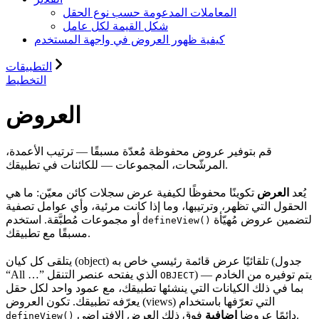
المعاملات المدعومة حسب نوع الحقل
شكل القيمة لكل عامل
كيفية ظهور العروض في واجهة المستخدم
التطبيقات
التخطيط
العروض
قم بتوفير عروض محفوظة مُعدّة مسبقًا — ترتيب الأعمدة،
المرشّحات، المجموعات — للكائنات في تطبيقك.
يُعد
العرض
تكوينًا محفوظًا لكيفية عرض سجلات كائن معيّن: ما هي
الحقول التي تظهر، وترتيبها، وما إذا كانت مرئية، وأي عوامل تصفية
لتضمين عروض مُهيّأة
أو مجموعات مُطبَّقة. استخدم
defineView()
مسبقًا مع تطبيقك.
يتلقى كل كيان (object) تلقائيًا عرض قائمة رئيسي خاص به (جدول
) يتم توفيره من الخادم —
“All …” الذي يفتحه عنصر التنقل
OBJECT
بما في ذلك الكيانات التي ينشئها تطبيقك، مع عمود واحد لكل حقل
يعرّفه تطبيقك. تكون العروض (views) التي تعرّفها باستخدام
فوق ذلك العرض الافتراضي.
دائمًا عروضا
إضافية
defineView()