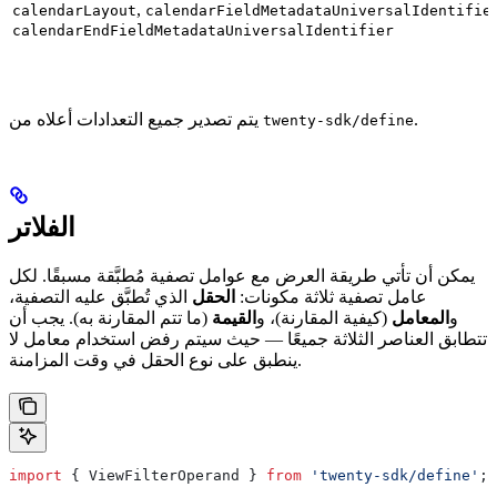
,
calendarLayout
calendarFieldMetadataUniversalIdentifie
calendarEndFieldMetadataUniversalIdentifier
.
يتم تصدير جميع التعدادات أعلاه من
twenty-sdk/define
الفلاتر
يمكن أن تأتي طريقة العرض مع عوامل تصفية مُطبَّقة مسبقًا. لكل
عامل تصفية ثلاثة مكونات:
الحقل
الذي تُطبَّق عليه التصفية،
و
المعامل
(كيفية المقارنة)، و
القيمة
(ما تتم المقارنة به). يجب أن
تتطابق العناصر الثلاثة جميعًا — حيث سيتم رفض استخدام معامل لا
ينطبق على نوع الحقل في وقت المزامنة.
import
 { 
ViewFilterOperand
 } 
from
 'twenty-sdk/define'
;