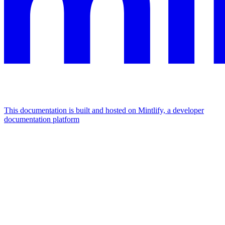
This documentation is built and hosted on Mintlify, a developer
documentation platform
Assistant
Responses
are
generated
using
AI
and