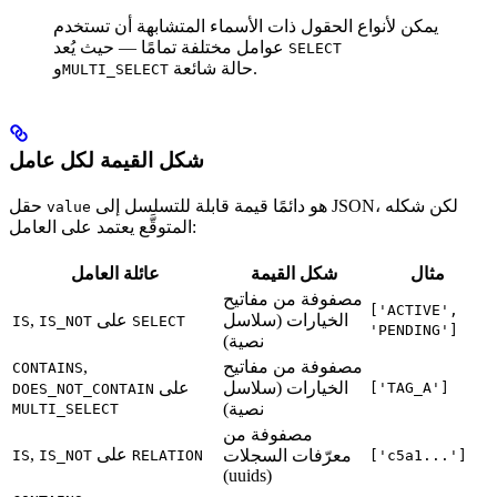
يمكن لأنواع الحقول ذات الأسماء المتشابهة أن تستخدم
عوامل مختلفة تمامًا — حيث يُعد
SELECT
حالة شائعة.
و
MULTI_SELECT
شكل القيمة لكل عامل
هو دائمًا قيمة قابلة للتسلسل إلى JSON، لكن شكله
حقل
value
المتوقَّع يعتمد على العامل:
مثال
شكل القيمة
عائلة العامل
مصفوفة من مفاتيح
['ACTIVE',
الخيارات (سلاسل
على
,
IS
IS_NOT
SELECT
'PENDING']
نصية)
مصفوفة من مفاتيح
,
CONTAINS
الخيارات (سلاسل
على
['TAG_A']
DOES_NOT_CONTAIN
نصية)
MULTI_SELECT
مصفوفة من
على
,
معرّفات السجلات
IS
IS_NOT
RELATION
['c5a1...']
(uuids)