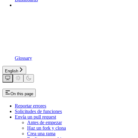
Glossary
English
On this page
Reportar errores
Solicitudes de funciones
Envía un pull request
Antes de empezar
Haz un fork y clona
Crea una rama