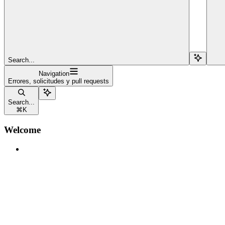
Search...
Navigation
Errores, solicitudes y pull requests
Search...
⌘
K
Welcome