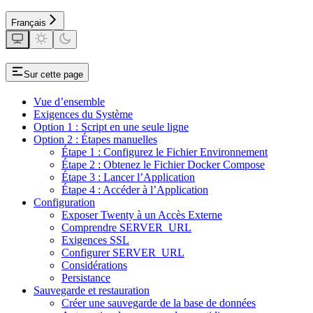
Français
Sur cette page
Vue d’ensemble
Exigences du Système
Option 1 : Script en une seule ligne
Option 2 : Étapes manuelles
Étape 1 : Configurez le Fichier Environnement
Étape 2 : Obtenez le Fichier Docker Compose
Étape 3 : Lancer l’Application
Étape 4 : Accéder à l’Application
Configuration
Exposer Twenty à un Accès Externe
Comprendre SERVER_URL
Exigences SSL
Configurer SERVER_URL
Considérations
Persistance
Sauvegarde et restauration
Créer une sauvegarde de la base de données