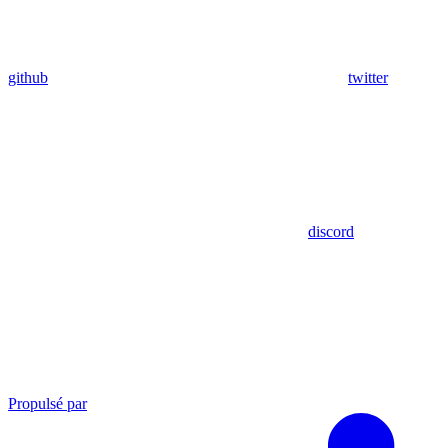
github
twitter
discord
Propulsé par