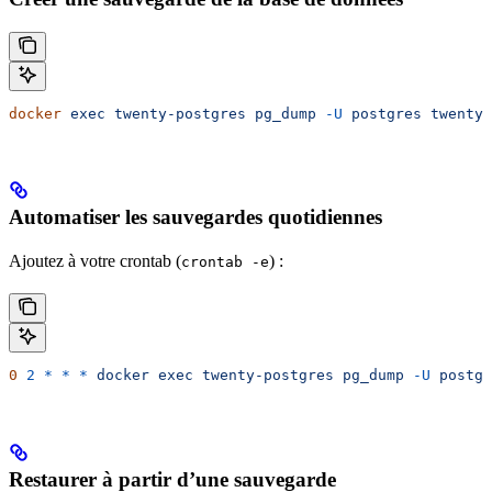
docker
 exec
 twenty-postgres
 pg_dump
 -U
 postgres
 twenty
 
Automatiser les sauvegardes quotidiennes
Ajoutez à votre crontab (
) :
crontab -e
0
 2
 *
 *
 *
 docker
 exec
 twenty-postgres
 pg_dump
 -U
 postgr
Restaurer à partir d’une sauvegarde