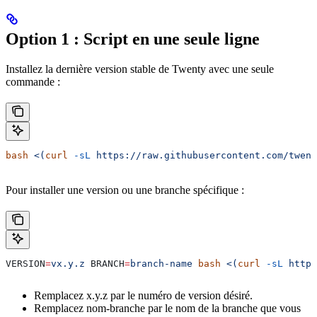
Option 1 : Script en une seule ligne
Installez la dernière version stable de Twenty avec une seule
commande :
bash
 <(
curl
 -sL
 https://raw.githubusercontent.com/twent
Pour installer une version ou une branche spécifique :
VERSION
=
vx.y.z
 BRANCH
=
branch-name
 bash
 <(
curl
 -sL
 https
Remplacez x.y.z par le numéro de version désiré.
Remplacez nom-branche par le nom de la branche que vous