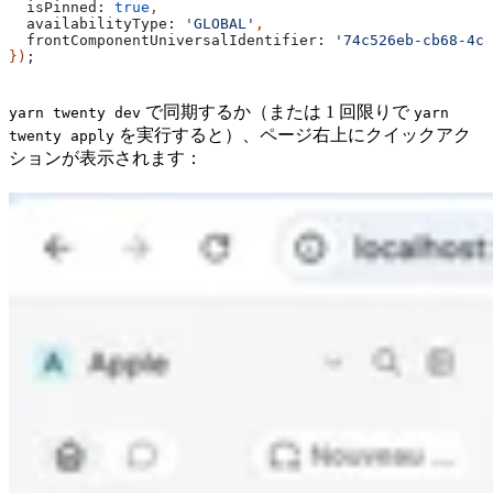
  isPinned:
 true
,
  availabilityType:
 'GLOBAL'
,
  frontComponentUniversalIdentifier:
 '74c526eb-cb68-4cf
})
;
で同期するか（または 1 回限りで
yarn twenty dev
yarn
を実行すると）、ページ右上にクイックアク
twenty apply
ションが表示されます：