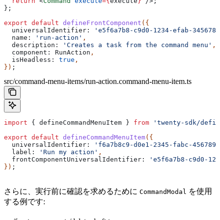
  return
 <
Command
 execute
=
{
execute
}
 />
;
};
export
 default
 defineFrontComponent
({
  universalIdentifier:
 'e5f6a7b8-c9d0-1234-efab-3456789
  name:
 'run-action'
,
  description:
 'Creates a task from the command menu'
,
  component:
 RunAction
,
  isHeadless:
 true
,
})
;
src/command-menu-items/run-action.command-menu-item.ts
import
 { 
defineCommandMenuItem
 } 
from
 'twenty-sdk/defin
export
 default
 defineCommandMenuItem
({
  universalIdentifier:
 'f6a7b8c9-d0e1-2345-fabc-4567890
  label:
 'Run my action'
,
  frontComponentUniversalIdentifier:
 'e5f6a7b8-c9d0-123
})
;
さらに、実行前に確認を求めるために
を使用
CommandModal
する例です: