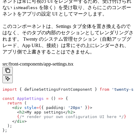
ネントは常に可視の UI をレンダーするため、受け付けられ
ない
を除く）を受け取り、さらにこのコンポー
isHeadless
ネントをアプリの設定 UI としてマークします。
このコンポーネントは、Settings タブ全体を置き換えるので
はなく、そのタブの内部のセクションとしてレンダリングさ
れます。 Twenty のシステム管理セクション（自動アップグ
レード、App URL、接続）は常にその上にレンダーされ、
アプリ側で上書きすることはできません。
src/front-components/app-settings.tsx
import
 { 
defineSettingsFrontComponent
 } 
from
 'twenty-sd
const
 AppSettings
 =
 () 
=>
 {
  return
 (
    <
div
 style
=
{
{ 
padding:
 '20px'
 }
}
>
      <
h2
>
My app settings
</
h2
>
      {
/* render your own configuration UI here */
}
    </
div
>
  );
};