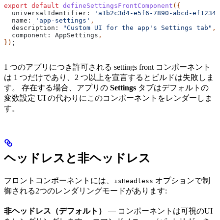
export
 default
 defineSettingsFrontComponent
({
  universalIdentifier:
 'a1b2c3d4-e5f6-7890-abcd-ef12345
  name:
 'app-settings'
,
  description:
 "Custom UI for the app's Settings tab"
,
  component:
 AppSettings
,
})
;
1 つのアプリにつき許可される settings front コンポーネント
は 1 つだけであり、2 つ以上を宣言するとビルドは失敗しま
す。 存在する場合、アプリの
Settings
タブはデフォルトの
変数設定 UI の代わりにこのコンポーネントをレンダーしま
す。
ヘッドレスと非ヘッドレス
フロントコンポーネントには、
オプションで制
isHeadless
御される2つのレンダリングモードがあります:
非ヘッドレス（デフォルト）
— コンポーネントは可視のUI