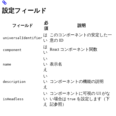
設定フィールド
必
フィールド
説明
須
は
このコンポーネントの安定した一
universalIdentifier
い
意の ID
は
React コンポーネント関数
component
い
い
い
表示名
name
え
い
い
コンポーネントの機能の説明
description
え
い
コンポーネントに可視の UI がな
い
い場合は
を設定します（下
isHeadless
true
え
記参照）