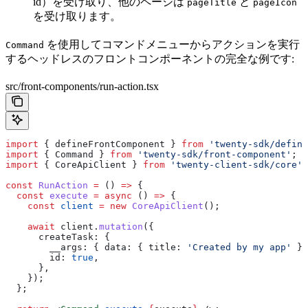
id）を受け取り、他のページは
と
pageTitle
pageIcon
を受け取ります。
を使用してコマンドメニューからアクションを実行
Command
するヘッドレスのフロントコンポーネントの完全な例です:
src/front-components/run-action.tsx
import
 { 
defineFrontComponent
 } 
from
 'twenty-sdk/define
import
 { 
Command
 } 
from
 'twenty-sdk/front-component'
;
import
 { 
CoreApiClient
 } 
from
 'twenty-client-sdk/core'
;
const
 RunAction
 =
 () 
=>
 {
  const
 execute
 =
 async
 () 
=>
 {
    const
 client
 =
 new
 CoreApiClient
();
    await
 client
.
mutation
({
      createTask:
 {
        __args:
 { 
data:
 { 
title:
 'Created by my app'
 } 
        id:
 true
,
      },
    });
  };