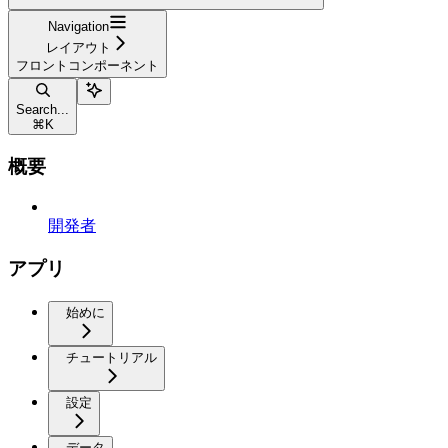
Navigation
レイアウト
フロントコンポーネント
Search...
⌘
K
概要
開発者
アプリ
始めに
チュートリアル
設定
データ