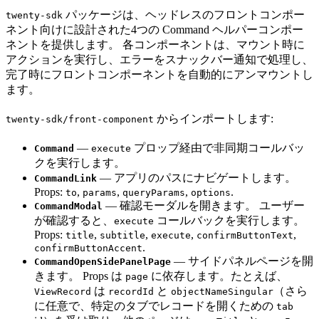
パッケージは、ヘッドレスのフロントコンポー
twenty-sdk
ネント向けに設計された4つの Command ヘルパーコンポー
ネントを提供します。 各コンポーネントは、マウント時に
アクションを実行し、エラーをスナックバー通知で処理し、
完了時にフロントコンポーネントを自動的にアンマウントし
ます。
からインポートします:
twenty-sdk/front-component
—
プロップ経由で非同期コールバッ
Command
execute
クを実行します。
— アプリのパスにナビゲートします。
CommandLink
Props:
,
,
,
.
to
params
queryParams
options
— 確認モーダルを開きます。 ユーザー
CommandModal
が確認すると、
コールバックを実行します。
execute
Props:
,
,
,
,
title
subtitle
execute
confirmButtonText
.
confirmButtonAccent
— サイドパネルページを開
CommandOpenSidePanelPage
きます。 Props は
に依存します。たとえば、
page
は
と
（さら
ViewRecord
recordId
objectNameSingular
に任意で、特定のタブでレコードを開くための
tab