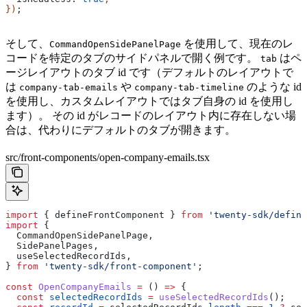
})
;
そして、
を使用して、現在のレ
CommandOpenSidePanelPage
コードを特定のタブのサイドパネルで開く例です。
はペ
tab
ージレイアウトのタブ id です（デフォルトのレイアウトで
は
や
のような id
company-tab-emails
company-tab-timeline
を使用し、カスタムレイアウトではタブ自身の id を使用し
ます）。 その id がレコードのレイアウト内に存在しない場
合は、代わりにデフォルトのタブが開きます。
src/front-components/open-company-emails.tsx
import
 { 
defineFrontComponent
 } 
from
 'twenty-sdk/define
import
 {
  CommandOpenSidePanelPage
,
  SidePanelPages
,
  useSelectedRecordIds
,
} 
from
 'twenty-sdk/front-component'
;
const
 OpenCompanyEmails
 =
 () 
=>
 {
  const
 selectedRecordIds
 =
 useSelectedRecordIds
();