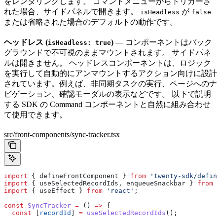
をレンダリングします。 コマンドメニューからトリガーさ
れた場合、サイドパネルで開きます。
が
isHeadless
false
または省略された場合のデフォルトの動作です。
ヘッドレス (
)
— コンポーネントはバック
isHeadless: true
グラウンドで不可視のままマウントされます。 サイドパネ
ルは開きません。 ヘッドレスコンポーネントは、ロジック
を実行して自動的にアンマウントするアクション向けに設計
されています。例えば、非同期タスクの実行、ページへのナ
ビゲーション、確認モーダルの表示などです。 以下で説明
する SDK の Command コンポーネントと自然に組み合わせ
て使用できます。
src/front-components/sync-tracker.tsx
import
 { 
defineFrontComponent
 } 
from
 'twenty-sdk/define
import
 { 
useSelectedRecordIds
, 
enqueueSnackbar
 } 
from
 '
import
 { 
useEffect
 } 
from
 'react'
;
const
 SyncTracker
 =
 () 
=>
 {
  const
 [
recordId
] 
=
 useSelectedRecordIds
();