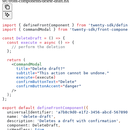
src/front-components/delete-draft.tsx
import
 { 
defineFrontComponent
 } 
from
 'twenty-sdk/define
import
 { 
CommandModal
 } 
from
 'twenty-sdk/front-componen
const
 DeleteDraft
 =
 () 
=>
 {
  const
 execute
 =
 async
 () 
=>
 {
    // perform the deletion
  };
  return
 (
    <
CommandModal
      title
=
"Delete draft?"
      subtitle
=
"This action cannot be undone."
      execute
=
{
execute
}
      confirmButtonText
=
"Delete"
      confirmButtonAccent
=
"danger"
    />
  );
};
export
 default
 defineFrontComponent
({
  universalIdentifier:
 'a7b8c9d0-e1f2-3456-abcd-5678901
  name:
 'delete-draft'
,
  description:
 'Deletes a draft with confirmation'
,
  component:
 DeleteDraft
,
  isHeadless:
 true
,