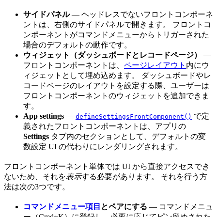
サイドパネル
— ヘッドレスでないフロントコンポーネ
ントは、右側のサイドパネルで開きます。 フロントコ
ンポーネントがコマンドメニューからトリガーされた
場合のデフォルトの動作です。
ウィジェット（ダッシュボードとレコードページ）
—
フロントコンポーネントは、
ページレイアウト
内にウ
ィジェットとして埋め込めます。 ダッシュボードやレ
コードページのレイアウトを設定する際、ユーザーは
フロントコンポーネントのウィジェットを追加できま
す。
App settings
—
で定
defineSettingsFrontComponent()
義されたフロントコンポーネントは、アプリの
Settings
タブ内のセクションとして、デフォルトの変
数設定 UI の代わりにレンダリングされます。
フロントコンポーネント単体では UI から直接アクセスでき
ないため、それを
表示
する必要があります。 それを行う方
法は次の3つです。
コマンドメニュー項目
とペアにする
— コマンドメニュ
ー（Cmd+K）に登録し、必要に応じてピン留めされた