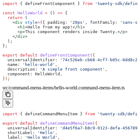
import
 { 
defineFrontComponent
 } 
from
 'twenty-sdk/define
const
 HelloWorld
 =
 () 
=>
 {
  return
 (
    <
div
 style
=
{
{ 
padding:
 '20px'
, 
fontFamily:
 'sans-se
      <
h1
>
Hello from my app!
</
h1
>
      <
p
>
This component renders inside Twenty.
</
p
>
    </
div
>
  );
};
export
 default
 defineFrontComponent
({
  universalIdentifier:
 '74c526eb-cb68-4cf7-b05c-0dd8c28
  name:
 'hello-world'
,
  description:
 'A simple front component'
,
  component:
 HelloWorld
,
})
;
src/command-menu-items/hello-world.command-menu-item.ts
import
 { 
defineCommandMenuItem
 } 
from
 'twenty-sdk/defin
export
 default
 defineCommandMenuItem
({
  universalIdentifier:
 'd4e5f6a7-b8c9-0123-defa-4567890
  shortLabel:
 'Hello'
,
  label:
 'Hello World'
,