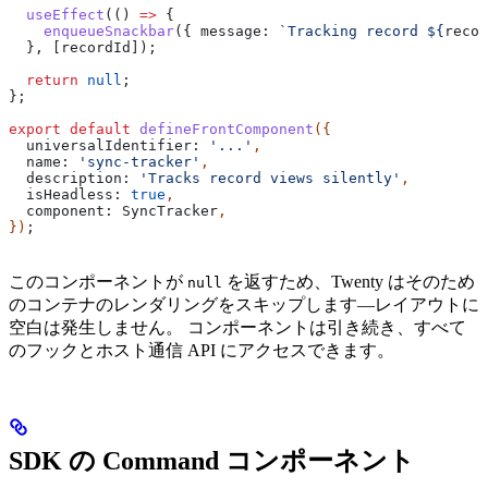
  useEffect
(() 
=>
 {
    enqueueSnackbar
({ 
message:
 `Tracking record 
${
recor
  }, [
recordId
]);
  return
 null
;
};
export
 default
 defineFrontComponent
({
  universalIdentifier:
 '...'
,
  name:
 'sync-tracker'
,
  description:
 'Tracks record views silently'
,
  isHeadless:
 true
,
  component:
 SyncTracker
,
})
;
このコンポーネントが
を返すため、Twenty はそのため
null
のコンテナのレンダリングをスキップします—レイアウトに
空白は発生しません。 コンポーネントは引き続き、すべて
のフックとホスト通信 API にアクセスできます。
SDK の Command コンポーネント