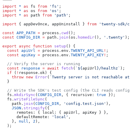
import
 *
 as
 fs
 from
 'fs'
;
import
 *
 as
 os
 from
 'os'
;
import
 *
 as
 path
 from
 'path'
;
import
 { 
appDevOnce
, 
appUninstall
 } 
from
 'twenty-sdk/cl
const
 APP_PATH
 =
 process
.
cwd
();
const
 CONFIG_DIR
 =
 path
.
join
(
os
.
homedir
(), 
'.twenty'
);
export
 async
 function
 setup
() {
  const
 apiUrl
 =
 process
.
env
.
TWENTY_API_URL
!
;
  const
 apiKey
 =
 process
.
env
.
TWENTY_API_KEY
!
;
  // Verify the server is running
  const
 response
 =
 await
 fetch
(
`
${
apiUrl
}
/healthz`
);
  if
 (
!
response
.
ok
) {
    throw
 new
 Error
(
`Twenty server is not reachable at 
  }
  // Write the SDK's test config (the CLI reads config.
  fs
.
mkdirSync
(
CONFIG_DIR
, { 
recursive:
 true
 });
  fs
.
writeFileSync
(
    path
.
join
(
CONFIG_DIR
, 
'config.test.json'
),
    JSON
.
stringify
({
      remotes:
 { 
local:
 { 
apiUrl
, 
apiKey
 } },
      defaultRemote:
 'local'
,
    }, 
null
, 
2
),
  );