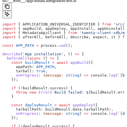
src/__tests__/app-install.integration-test.ts
import
 { 
APPLICATION_UNIVERSAL_IDENTIFIER
 } 
from
 'src/a
import
 { 
appBuild
, 
appDeploy
, 
appInstall
, 
appUninstall
 
import
 { 
MetadataApiClient
 } 
from
 'twenty-client-sdk/me
import
 { 
afterAll
, 
beforeAll
, 
describe
, 
expect
, 
it
 } 
fr
const
 APP_PATH
 =
 process
.
cwd
();
describe
(
'App installation'
, () 
=>
 {
  beforeAll
(
async
 () 
=>
 {
    const
 buildResult
 =
 await
 appBuild
({
      appPath:
 APP_PATH
,
      tarball:
 true
,
      onProgress
:
 (
message
:
 string
) 
=>
 console
.
log
(
`[bu
    });
    if
 (
!
buildResult
.
success
) {
      throw
 new
 Error
(
`Build failed: 
${
buildResult
.
erro
    }
    const
 deployResult
 =
 await
 appDeploy
({
      tarballPath:
 buildResult
.
data
.
tarballPath
!
,
      onProgress
:
 (
message
:
 string
) 
=>
 console
.
log
(
`[de
    });
    if
 (
!
deployResult
.
success
) {