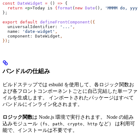
const
 DateWidget
 =
 () 
=>
 {
  return
 <
p
>
Today is 
{
format
(
new
 Date
(), 
'MMMM do, yyyy
};
export
 default
 defineFrontComponent
({
  universalIdentifier:
 '...'
,
  name:
 'date-widget'
,
  component:
 DateWidget
,
})
;
バンドルの仕組み
ビルドステップでは esbuild を使用して、各ロジック関数お
よび各フロントコンポーネントごとに自己完結した単一ファ
イルを生成します。 インポートされたパッケージはすべて
バンドルにインライン化されます。
ロジック関数
は Node.js 環境で実行されます。 Node の組み
込みモジュール（
、
、
、
など） は利用可
fs
path
crypto
http
能で、インストールは不要です。