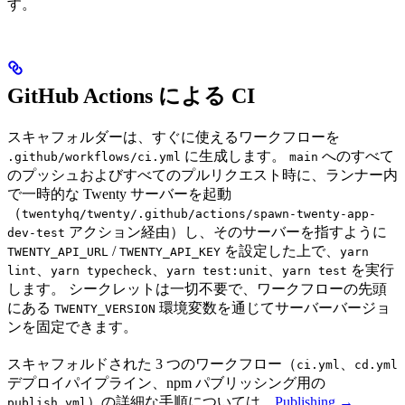
す。
GitHub Actions による CI
スキャフォルダーは、すぐに使えるワークフローを
に生成します。
へのすべて
.github/workflows/ci.yml
main
のプッシュおよびすべてのプルリクエスト時に、ランナー内
で一時的な Twenty サーバーを起動
（
twentyhq/twenty/.github/actions/spawn-twenty-app-
アクション経由）し、そのサーバーを指すように
dev-test
/
を設定した上で、
TWENTY_API_URL
TWENTY_API_KEY
yarn
、
、
、
を実行
lint
yarn typecheck
yarn test:unit
yarn test
します。 シークレットは一切不要で、ワークフローの先頭
にある
環境変数を通じてサーバーバージョ
TWENTY_VERSION
ンを固定できます。
スキャフォルドされた 3 つのワークフロー（
、
ci.yml
cd.yml
デプロイパイプライン、npm パブリッシング用の
）の詳細な手順については、
Publishing →
publish.yml