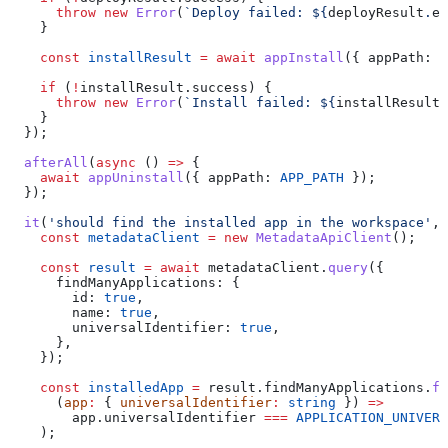
      throw
 new
 Error
(
`Deploy failed: 
${
deployResult
.
er
    }
    const
 installResult
 =
 await
 appInstall
({ 
appPath:
 A
    if
 (
!
installResult
.
success
) {
      throw
 new
 Error
(
`Install failed: 
${
installResult
.
    }
  });
  afterAll
(
async
 () 
=>
 {
    await
 appUninstall
({ 
appPath:
 APP_PATH
 });
  });
  it
(
'should find the installed app in the workspace'
, 
    const
 metadataClient
 =
 new
 MetadataApiClient
();
    const
 result
 =
 await
 metadataClient
.
query
({
      findManyApplications:
 {
        id:
 true
,
        name:
 true
,
        universalIdentifier:
 true
,
      },
    });
    const
 installedApp
 =
 result
.
findManyApplications
.
fi
      (
app
:
 { 
universalIdentifier
:
 string
 }) 
=>
        app
.
universalIdentifier
 ===
 APPLICATION_UNIVERS
    );