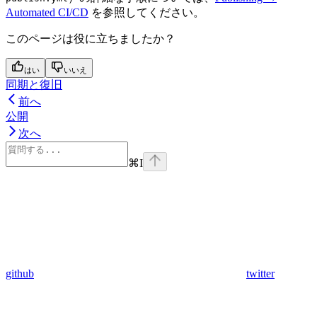
Automated CI/CD
を参照してください。
このページは役に立ちましたか？
はい
いいえ
同期と復旧
前へ
公開
次へ
⌘
I
github
twitter