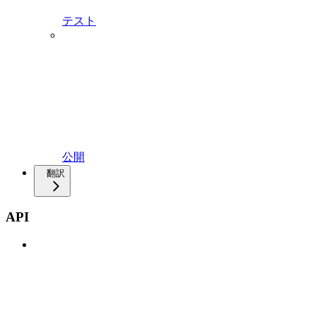
テスト
公開
翻訳
API