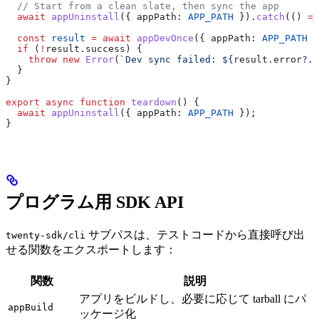
  // Start from a clean slate, then sync the app
  await
 appUninstall
({ 
appPath:
 APP_PATH
 }).
catch
(() 
=>
  const
 result
 =
 await
 appDevOnce
({ 
appPath:
 APP_PATH
 }
  if
 (
!
result
.
success
) {
    throw
 new
 Error
(
`Dev sync failed: 
${
result
.
error
?.
m
  }
}
export
 async
 function
 teardown
() {
  await
 appUninstall
({ 
appPath:
 APP_PATH
 });
}
プログラム用 SDK API
サブパスは、テストコードから直接呼び出
twenty-sdk/cli
せる関数をエクスポートします：
関数
説明
アプリをビルドし、必要に応じて tarball にパ
appBuild
ッケージ化