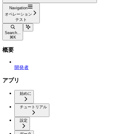
Navigation
オペレーション
テスト
Search...
⌘
K
概要
開発者
アプリ
始めに
チュートリアル
設定
データ