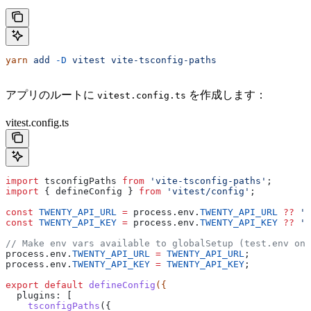
yarn
 add
 -D
 vitest
 vite-tsconfig-paths
アプリのルートに
を作成します：
vitest.config.ts
vitest.config.ts
import
 tsconfigPaths
 from
 'vite-tsconfig-paths'
;
import
 { 
defineConfig
 } 
from
 'vitest/config'
;
const
 TWENTY_API_URL
 =
 process
.
env
.
TWENTY_API_URL
 ??
 'h
const
 TWENTY_API_KEY
 =
 process
.
env
.
TWENTY_API_KEY
 ??
 '<
// Make env vars available to globalSetup (test.env onl
process
.
env
.
TWENTY_API_URL
 =
 TWENTY_API_URL
;
process
.
env
.
TWENTY_API_KEY
 =
 TWENTY_API_KEY
;
export
 default
 defineConfig
({
  plugins:
 [
    tsconfigPaths
({