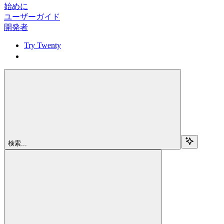
始めに
ユーザーガイド
開発者
Try Twenty
Try Twenty
検索...