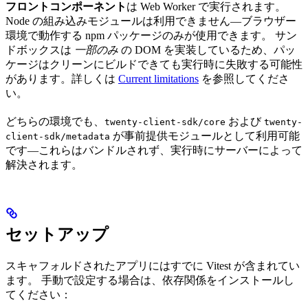
フロントコンポーネント
は Web Worker で実行されます。
Node の組み込みモジュールは利用できません—ブラウザー
環境で動作する npm パッケージのみが使用できます。 サン
ドボックスは
一部のみ
の DOM を実装しているため、パッ
ケージはクリーンにビルドできても実行時に失敗する可能性
があります。詳しくは
Current limitations
を参照してくださ
い。
どちらの環境でも、
および
twenty-client-sdk/core
twenty-
が事前提供モジュールとして利用可能
client-sdk/metadata
です—これらはバンドルされず、実行時にサーバーによって
解決されます。
セットアップ
スキャフォルドされたアプリにはすでに Vitest が含まれてい
ます。 手動で設定する場合は、依存関係をインストールし
てください：