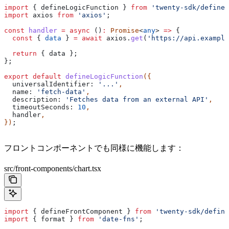
import
 { 
defineLogicFunction
 } 
from
 'twenty-sdk/define'
import
 axios
 from
 'axios'
;
const
 handler
 =
 async
 ()
:
 Promise
<
any
> 
=>
 {
  const
 { 
data
 } 
=
 await
 axios
.
get
(
'https://api.example
  return
 { 
data
 };
};
export
 default
 defineLogicFunction
({
  universalIdentifier:
 '...'
,
  name:
 'fetch-data'
,
  description:
 'Fetches data from an external API'
,
  timeoutSeconds:
 10
,
  handler
,
})
;
フロントコンポーネントでも同様に機能します：
src/front-components/chart.tsx
import
 { 
defineFrontComponent
 } 
from
 'twenty-sdk/define
import
 { 
format
 } 
from
 'date-fns'
;