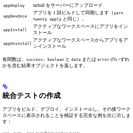
tarball をサーバーにアップロード
appDeploy
アプリを 1 回ビルドして同期します（
yarn
appDevOnce
と同じ）。
twenty apply
アクティブなワークスペースにアプリをイン
appInstall
ストール
アクティブなワークスペースからアプリをア
appUninstall
ンインストール
各関数は、
と
または
のいずれ
success: boolean
data
error
かを含む結果オブジェクトを返します。
統合テストの作成
アプリをビルド、デプロイ、インストールし、その後ワーク
スペースに表示されることを検証する完全な例を次に示しま
す：