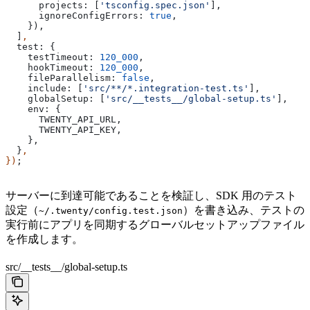
      projects:
 [
'tsconfig.spec.json'
],
      ignoreConfigErrors:
 true
,
    }),
  ]
,
  test:
 {
    testTimeout:
 120_000
,
    hookTimeout:
 120_000
,
    fileParallelism:
 false
,
    include:
 [
'src/**/*.integration-test.ts'
],
    globalSetup:
 [
'src/__tests__/global-setup.ts'
],
    env:
 {
      TWENTY_API_URL
,
      TWENTY_API_KEY
,
    },
  }
,
})
;
サーバーに到達可能であることを検証し、SDK 用のテスト
設定（
）を書き込み、テストの
~/.twenty/config.test.json
実行前にアプリを同期するグローバルセットアップファイル
を作成します。
src/__tests__/global-setup.ts