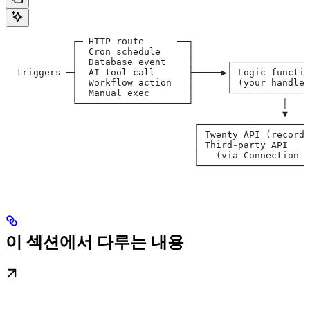
            ┌─ HTTP route      ──┐
            │  Cron schedule     │
            │  Database event    │      ┌──────────────
  triggers ─┤  AI tool call      ├─────▶│ Logic functio
            │  Workflow action   │      │ (your handler
            │  Manual exec       │      └──────────────
            └────────────────────┘                │
                                                  ▼
                                  ┌────────────────────
                                  │ Twenty API (records
                                  │ Third-party API    
                                  │   (via Connection t
                                  └────────────────────
이 섹션에서 다루는 내용