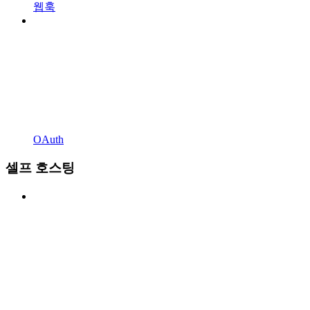
웹훅
OAuth
셀프 호스팅