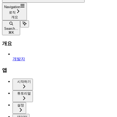
Navigation
로직
개요
Search...
⌘
K
개요
개발자
앱
시작하기
튜토리얼
설정
데이터