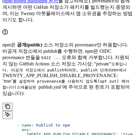
(
npm trusted publishing 문서
를 참고하세요). provenance와 함께
게시하면 어떤 GitHub 저장소가 패키지를 빌드했는지 증명되
며, 이는 Twenty 마켓플레이스에서 앱 소유권을 주장하는 방법
이기도 합니다.
npm은
공개(public)
소스 저장소의 provenance만 허용합니다.
비공개 저장소에서 publish를 수행하면, npm은 OIDC
provenance 번들을
오류와 함께 거부합니다. 지원되
E422 ...
지 않는 GitHub Actions 소스 저장소 가시성: “private”
오류입니
env
다. 비공개 저장소에서 publish하려면, publish 단계의
에서
TWENTY_APP_PUBLISH_DISABLE_PROVENANCE:
‘true’
를 설정하여 provenance를 사용하지 않도록(opt out) 해야
publish.yml`에 주석으로 된 힌트가 포함되어
합니다(스캐폴딩된
있습니다):
      - 
name
: 
Publish to npm
        env
:
          TWENTY_APP_PUBLISH_DISABLE_PROVENANCE
: 
'true'