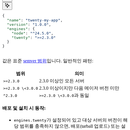
{
  "name"
: 
"twenty-my-app"
,
  "version"
: 
"1.0.0"
,
  "engines"
: {
    "node"
: 
"^24.5.0"
,
    "twenty"
: 
">=2.3.0"
  }
}
값은 표준
semver 범위
입니다. 일반적인 패턴:
범위
의미
2.3.0 이상인 모든 서버
>=2.3.0
2.3.0 이상이지만 다음 메이저 버전 미만
>=2.3.0 \<3.0.0
과 동일
^2.3.0
>=2.3.0 \<3.0.0
배포 및 설치 시 동작:
가 설정되어 있고 대상 서버의 버전이 해
engines.twenty
당 범위를 충족하지 않으면, 배포(tarball 업로드) 또는 설