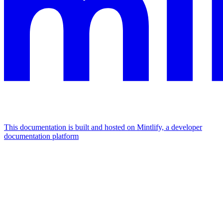
This documentation is built and hosted on Mintlify, a developer
documentation platform
Assistant
Responses
are
generated
using