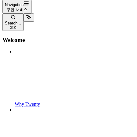
Navigation
구현 서비스
Search...
⌘
K
Welcome
Why Twenty