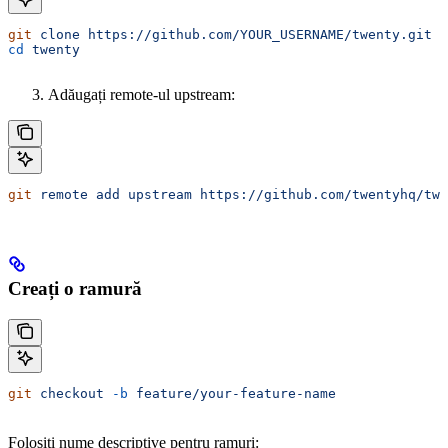
git
 clone
 https://github.com/YOUR_USERNAME/twenty.git
cd
 twenty
Adăugați remote-ul upstream:
git
 remote
 add
 upstream
 https://github.com/twentyhq/twe
Creați o ramură
git
 checkout
 -b
 feature/your-feature-name
Folosiți nume descriptive pentru ramuri: