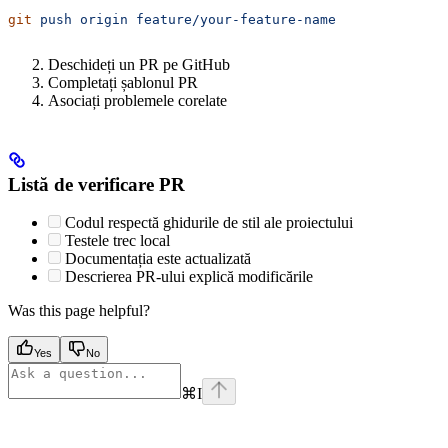
git
 push
 origin
 feature/your-feature-name
Deschideți un PR pe GitHub
Completați șablonul PR
Asociați problemele corelate
Listă de verificare PR
Codul respectă ghidurile de stil ale proiectului
Testele trec local
Documentația este actualizată
Descrierea PR-ului explică modificările
Was this page helpful?
Yes
No
⌘
I