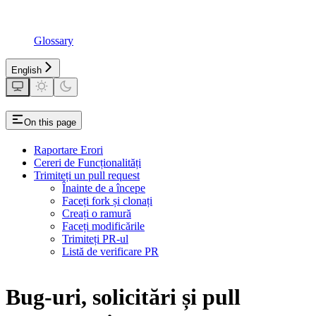
Glossary
English
On this page
Raportare Erori
Cereri de Funcționalități
Trimiteți un pull request
Înainte de a începe
Faceți fork și clonați
Creați o ramură
Faceți modificările
Trimiteți PR-ul
Listă de verificare PR
Bug-uri, solicitări și pull