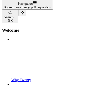
Navigation
Bug-uri, solicitări și pull request-uri
Search...
⌘
K
Welcome
Why Twenty