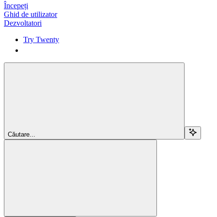
Începeți
Ghid de utilizator
Dezvoltatori
Try Twenty
Try Twenty
Căutare...