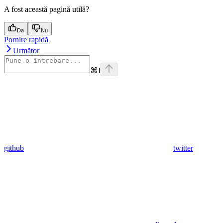
A fost această pagină utilă?
Da
Nu
Pornire rapidă
Următor
⌘
I
github
twitter