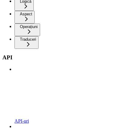
Logică
Aspect
Operațiuni
Traduceri
API
API-uri