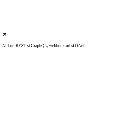
API-uri REST și GraphQL, webhook-uri și OAuth.