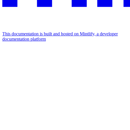
This documentation is built and hosted on Mintlify, a developer
documentation platform
Assistant
Responses
are
generated
using
AI
and
may
contain
mistakes.