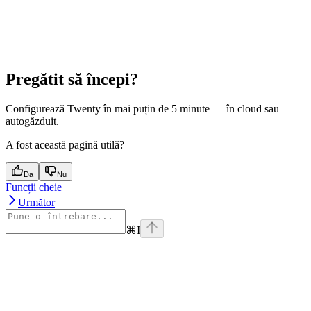
Pregătit să începi?
Configurează Twenty în mai puțin de 5 minute — în cloud sau
autogăzduit.
A fost această pagină utilă?
Da
Nu
Funcții cheie
Următor
⌘
I