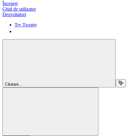
Începeți
Ghid de utilizator
Dezvoltatori
Try Twenty
Try Twenty
Căutare...