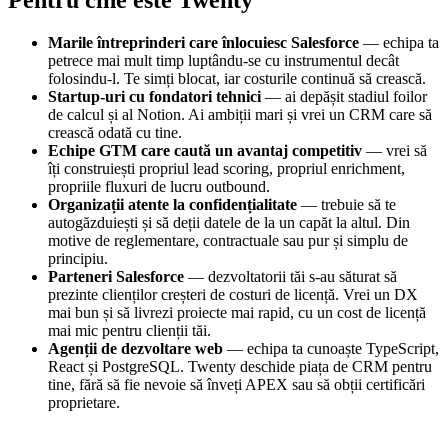
Pentru cine este Twenty
Marile întreprinderi care înlocuiesc Salesforce
— echipa ta
petrece mai mult timp luptându-se cu instrumentul decât
folosindu-l. Te simți blocat, iar costurile continuă să crească.
Startup-uri cu fondatori tehnici
— ai depășit stadiul foilor
de calcul și al Notion. Ai ambiții mari și vrei un CRM care să
crească odată cu tine.
Echipe GTM care caută un avantaj competitiv
— vrei să
îți construiești propriul lead scoring, propriul enrichment,
propriile fluxuri de lucru outbound.
Organizații atente la confidențialitate
— trebuie să te
autogăzduiești și să deții datele de la un capăt la altul. Din
motive de reglementare, contractuale sau pur și simplu de
principiu.
Parteneri Salesforce
— dezvoltatorii tăi s-au săturat să
prezinte clienților creșteri de costuri de licență. Vrei un DX
mai bun și să livrezi proiecte mai rapid, cu un cost de licență
mai mic pentru clienții tăi.
Agenții de dezvoltare web
— echipa ta cunoaște TypeScript,
React și PostgreSQL. Twenty deschide piața de CRM pentru
tine, fără să fie nevoie să înveți APEX sau să obții certificări
proprietare.