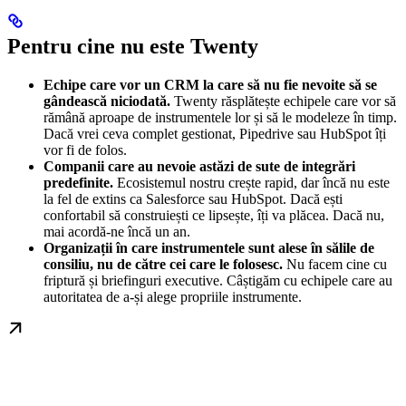
Pentru cine nu este Twenty
Echipe care vor un CRM la care să nu fie nevoite să se
gândească niciodată.
Twenty răsplătește echipele care vor să
rămână aproape de instrumentele lor și să le modeleze în timp.
Dacă vrei ceva complet gestionat, Pipedrive sau HubSpot îți
vor fi de folos.
Companii care au nevoie astăzi de sute de integrări
predefinite.
Ecosistemul nostru crește rapid, dar încă nu este
la fel de extins ca Salesforce sau HubSpot. Dacă ești
confortabil să construiești ce lipsește, îți va plăcea. Dacă nu,
mai acordă-ne încă un an.
Organizații în care instrumentele sunt alese în sălile de
consiliu, nu de către cei care le folosesc.
Nu facem cine cu
friptură și briefinguri executive. Câștigăm cu echipele care au
autoritatea de a-și alege propriile instrumente.