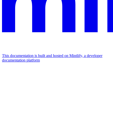
This documentation is built and hosted on Mintlify, a developer
documentation platform
Assistant
Responses
are
generated
using
AI
and