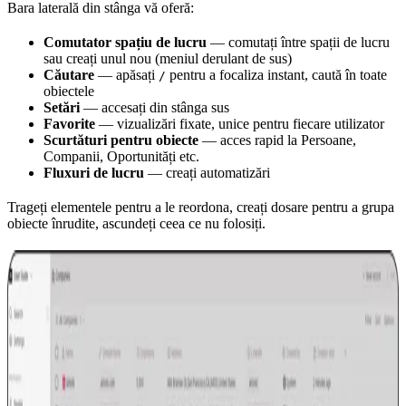
Bara laterală din stânga vă oferă:
Comutator spațiu de lucru
— comutați între spații de lucru
sau creați unul nou (meniul derulant de sus)
Căutare
— apăsați
pentru a focaliza instant, caută în toate
/
obiectele
Setări
— accesați din stânga sus
Favorite
— vizualizări fixate, unice pentru fiecare utilizator
Scurtături pentru obiecte
— acces rapid la Persoane,
Companii, Oportunități etc.
Fluxuri de lucru
— creați automatizări
Trageți elementele pentru a le reordona, creați dosare pentru a grupa
obiecte înrudite, ascundeți ceea ce nu folosiți.