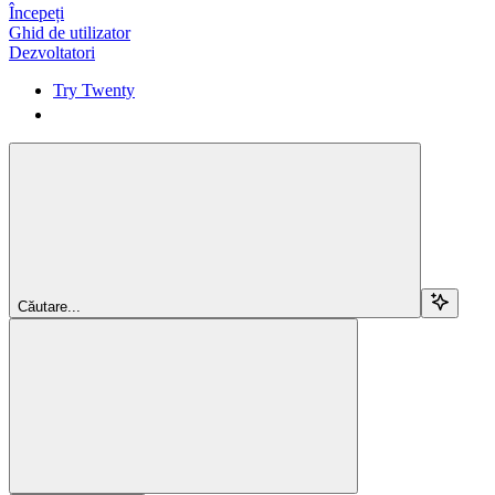
Începeți
Ghid de utilizator
Dezvoltatori
Try Twenty
Try Twenty
Căutare...