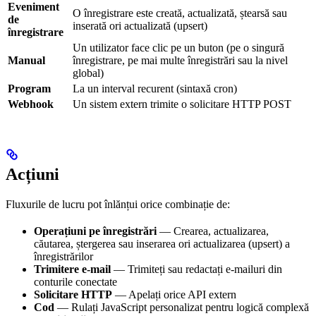
Eveniment
O înregistrare este creată, actualizată, ștearsă sau
de
inserată ori actualizată (upsert)
înregistrare
Un utilizator face clic pe un buton (pe o singură
Manual
înregistrare, pe mai multe înregistrări sau la nivel
global)
Program
La un interval recurent (sintaxă cron)
Webhook
Un sistem extern trimite o solicitare HTTP POST
Acțiuni
Fluxurile de lucru pot înlănțui orice combinație de:
Operațiuni pe înregistrări
— Crearea, actualizarea,
căutarea, ștergerea sau inserarea ori actualizarea (upsert) a
înregistrărilor
Trimitere e-mail
— Trimiteți sau redactați e-mailuri din
conturile conectate
Solicitare HTTP
— Apelați orice API extern
Cod
— Rulați JavaScript personalizat pentru logică complexă