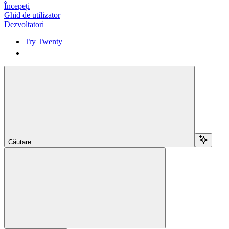
Începeți
Ghid de utilizator
Dezvoltatori
Try Twenty
Try Twenty
Căutare...