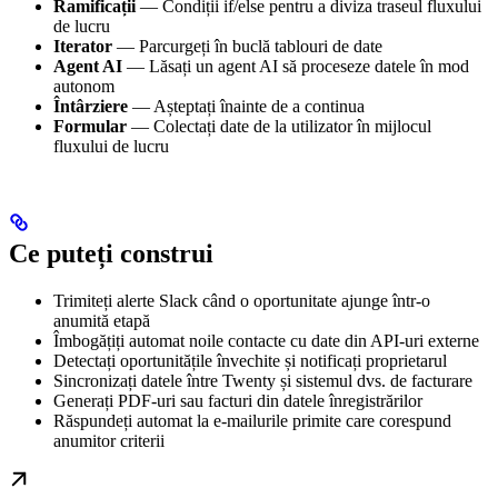
Ramificații
— Condiții if/else pentru a diviza traseul fluxului
de lucru
Iterator
— Parcurgeți în buclă tablouri de date
Agent AI
— Lăsați un agent AI să proceseze datele în mod
autonom
Întârziere
— Așteptați înainte de a continua
Formular
— Colectați date de la utilizator în mijlocul
fluxului de lucru
Ce puteți construi
Trimiteți alerte Slack când o oportunitate ajunge într-o
anumită etapă
Îmbogățiți automat noile contacte cu date din API-uri externe
Detectați oportunitățile învechite și notificați proprietarul
Sincronizați datele între Twenty și sistemul dvs. de facturare
Generați PDF-uri sau facturi din datele înregistrărilor
Răspundeți automat la e-mailurile primite care corespund
anumitor criterii