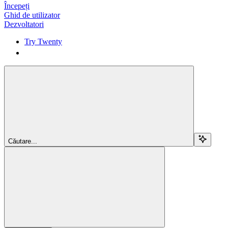
Începeți
Ghid de utilizator
Dezvoltatori
Try Twenty
Try Twenty
Căutare...