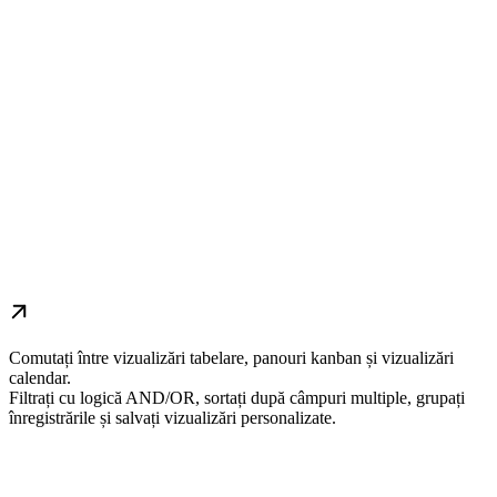
Comutați între vizualizări tabelare, panouri kanban și vizualizări
calendar.
Filtrați cu logică AND/OR, sortați după câmpuri multiple, grupați
înregistrările și salvați vizualizări personalizate.