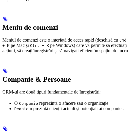
Meniu de comenzi
Meniul de comenzi este o interfață de acces rapid (deschisă cu
Cmd
pe Mac și
pe Windows) care vă permite să efectuați
+ K
Ctrl + K
acțiuni, să creați înregistrări și să navigați eficient în spațiul de lucru.
Companie & Persoane
CRM-ul are două tipuri fundamentale de înregistrări:
O
reprezintă o afacere sau o organizație.
Companie
reprezintă clienții actuali și potențiali ai companiei.
People