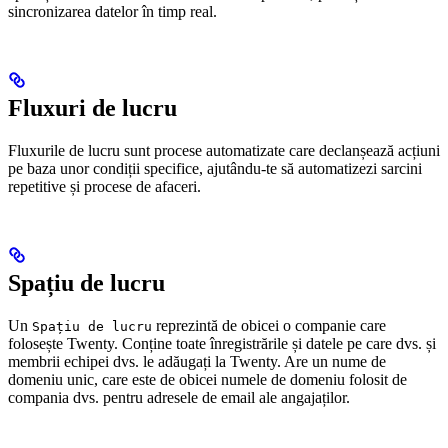
sincronizarea datelor în timp real.
Fluxuri de lucru
Fluxurile de lucru sunt procese automatizate care declanșează acțiuni
pe baza unor condiții specifice, ajutându-te să automatizezi sarcini
repetitive și procese de afaceri.
Spațiu de lucru
Un
reprezintă de obicei o companie care
Spațiu de lucru
folosește Twenty. Conține toate înregistrările și datele pe care dvs. și
membrii echipei dvs. le adăugați la Twenty. Are un nume de
domeniu unic, care este de obicei numele de domeniu folosit de
compania dvs. pentru adresele de email ale angajaților.