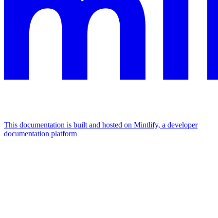
This documentation is built and hosted on Mintlify, a developer
documentation platform
Assistant
Responses
are
generated
using