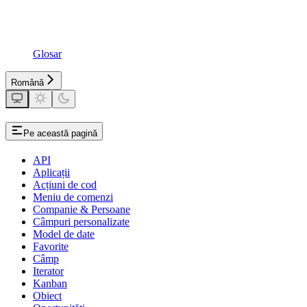
Glosar
Română
Pe această pagină
API
Aplicații
Acțiuni de cod
Meniu de comenzi
Companie & Persoane
Câmpuri personalizate
Model de date
Favorite
Câmp
Iterator
Kanban
Obiect