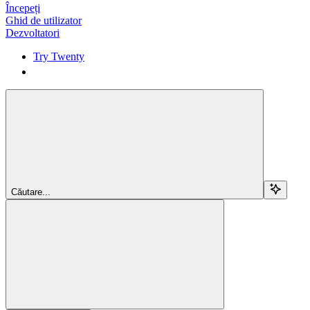
Începeți
Ghid de utilizator
Dezvoltatori
Try Twenty
Try Twenty
Căutare...