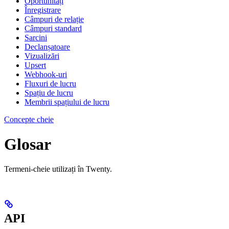
Oportunități
Înregistrare
Câmpuri de relație
Câmpuri standard
Sarcini
Declanșatoare
Vizualizări
Upsert
Webhook-uri
Fluxuri de lucru
Spațiu de lucru
Membrii spațiului de lucru
Concepte cheie
Glosar
Termeni-cheie utilizați în Twenty.
API