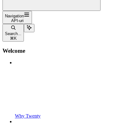
Navigation
API-uri
Search...
⌘
K
Welcome
Why Twenty