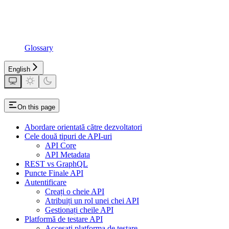
Glossary
English
On this page
Abordare orientată către dezvoltatori
Cele două tipuri de API-uri
API Core
API Metadata
REST vs GraphQL
Puncte Finale API
Autentificare
Creați o cheie API
Atribuiți un rol unei chei API
Gestionați cheile API
Platformă de testare API
Accesați platforma de testare