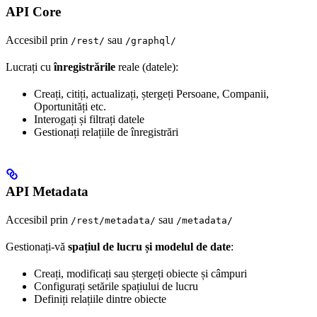
API Core
Accesibil prin
sau
/rest/
/graphql/
Lucrați cu
înregistrările
reale (datele):
Creați, citiți, actualizați, ștergeți Persoane, Companii,
Oportunități etc.
Interogați și filtrați datele
Gestionați relațiile de înregistrări
API Metadata
Accesibil prin
sau
/rest/metadata/
/metadata/
Gestionați-vă
spațiul de lucru și modelul de date
:
Creați, modificați sau ștergeți obiecte și câmpuri
Configurați setările spațiului de lucru
Definiți relațiile dintre obiecte