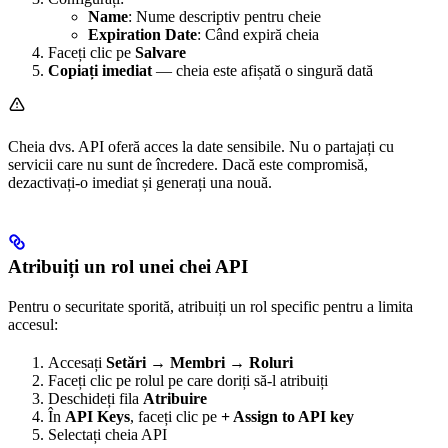
Name
: Nume descriptiv pentru cheie
Expiration Date
: Când expiră cheia
Faceți clic pe
Salvare
Copiați imediat
— cheia este afișată o singură dată
Cheia dvs. API oferă acces la date sensibile. Nu o partajați cu
servicii care nu sunt de încredere. Dacă este compromisă,
dezactivați-o imediat și generați una nouă.
Atribuiți un rol unei chei API
Pentru o securitate sporită, atribuiți un rol specific pentru a limita
accesul:
Accesați
Setări → Membri → Roluri
Faceți clic pe rolul pe care doriți să-l atribuiți
Deschideți fila
Atribuire
În
API Keys
, faceți clic pe
+ Assign to API key
Selectați cheia API