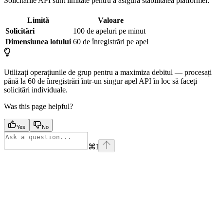
Solicitările API sunt limitate pentru a asigura stabilitatea platformei:
Limită
Valoare
Solicitări
100 de apeluri pe minut
Dimensiunea lotului
60 de înregistrări pe apel
Utilizați operațiunile de grup pentru a maximiza debitul — procesați
până la 60 de înregistrări într-un singur apel API în loc să faceți
solicitări individuale.
Was this page helpful?
Yes
No
⌘
I