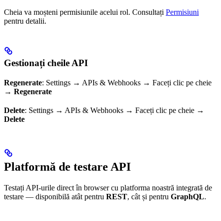
Cheia va moșteni permisiunile acelui rol. Consultați
Permisiuni
pentru detalii.
Gestionați cheile API
Regenerate
: Settings → APIs & Webhooks → Faceți clic pe cheie
→
Regenerate
Delete
: Settings → APIs & Webhooks → Faceți clic pe cheie →
Delete
Platformă de testare API
Testați API-urile direct în browser cu platforma noastră integrată de
testare — disponibilă atât pentru
REST
, cât și pentru
GraphQL
.