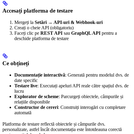
Accesați platforma de testare
Mergeți la
Setări → API-uri & Webhook-uri
Creați o cheie API (obligatoriu)
Faceți clic pe
REST API
sau
GraphQL API
pentru a
deschide platforma de testare
Ce obțineți
Documentație interactivă
: Generată pentru modelul dvs. de
date specific
Testare live
: Executați apeluri API reale către spațiul dvs. de
lucru
Explorator de scheme
: Parcurgeți obiectele, câmpurile și
relațiile disponibile
Constructor de cereri
: Construiți interogări cu completare
automată
Platforma de testare reflectă obiectele și câmpurile dvs.
personalizate, astfel încât documentația este întotdeauna corectă