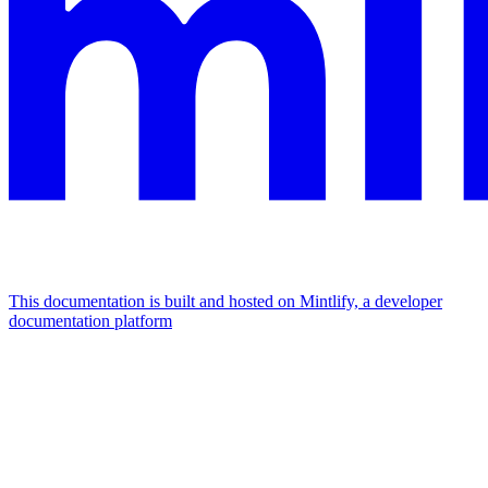
This documentation is built and hosted on Mintlify, a developer
documentation platform
Assistant
Responses
are
generated