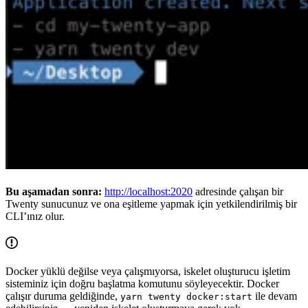
Bu aşamadan sonra:
http://localhost:2020
adresinde çalışan bir
Twenty sunucunuz ve ona eşitleme yapmak için yetkilendirilmiş bir
CLI’ınız olur.
Docker yüklü değilse veya çalışmıyorsa, iskelet oluşturucu işletim
sisteminiz için doğru başlatma komutunu söyleyecektir. Docker
çalışır duruma geldiğinde,
ile devam
yarn twenty docker:start