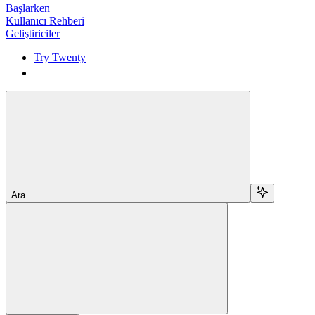
Başlarken
Kullanıcı Rehberi
Geliştiriciler
Try Twenty
Try Twenty
Ara...