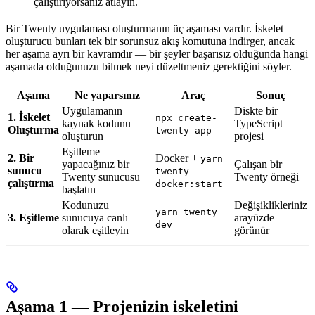
çalıştırıyorsanız atlayın.
Bir Twenty uygulaması oluşturmanın üç aşaması vardır. İskelet
oluşturucu bunları tek bir sorunsuz akış komutuna indirger, ancak
her aşama ayrı bir kavramdır — bir şeyler başarısız olduğunda hangi
aşamada olduğunuzu bilmek neyi düzeltmeniz gerektiğini söyler.
Aşama
Ne yaparsınız
Araç
Sonuç
Uygulamanın
Diskte bir
1. İskelet
npx create-
kaynak kodunu
TypeScript
Oluşturma
twenty-app
oluşturun
projesi
Eşitleme
2. Bir
Docker +
yarn
yapacağınız bir
Çalışan bir
sunucu
twenty
Twenty sunucusu
Twenty örneği
çalıştırma
docker:start
başlatın
Kodunuzu
Değişiklikleriniz
yarn twenty
3. Eşitleme
sunucuya canlı
arayüzde
dev
olarak eşitleyin
görünür
Aşama 1 — Projenizin iskeletini