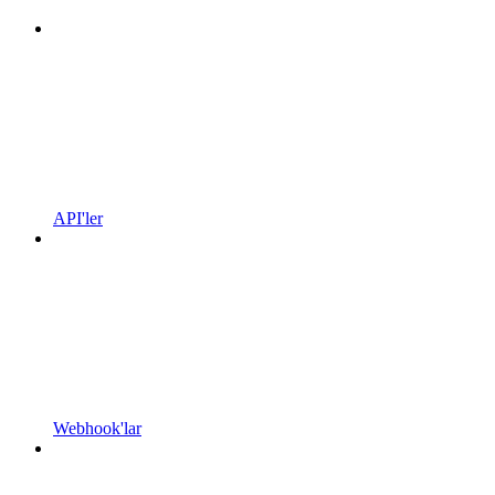
API'ler
Webhook'lar