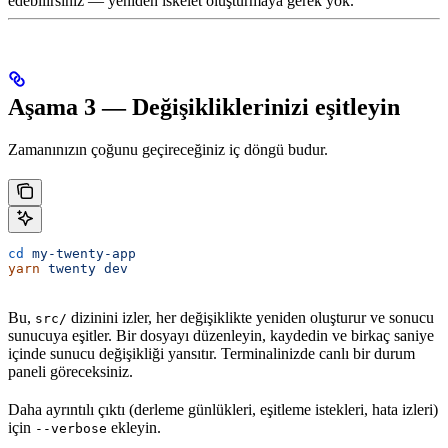
edebilirsiniz — yeniden iskelet oluşturmaya gerek yok.
Aşama 3 — Değişikliklerinizi eşitleyin
Zamanınızın çoğunu geçireceğiniz iç döngü budur.
cd
 my-twenty-app
yarn
 twenty
 dev
Bu,
dizinini izler, her değişiklikte yeniden oluşturur ve sonucu
src/
sunucuya eşitler. Bir dosyayı düzenleyin, kaydedin ve birkaç saniye
içinde sunucu değişikliği yansıtır. Terminalinizde canlı bir durum
paneli göreceksiniz.
Daha ayrıntılı çıktı (derleme günlükleri, eşitleme istekleri, hata izleri)
için
ekleyin.
--verbose