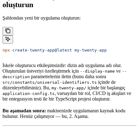
oluşturun
Şablondan yeni bir uygulama oluşturun:
npx
 create-twenty-app@latest
 my-twenty-app
İskele oluşturucu etkileşimsizdir: dizin adı uygulama adı olur.
Oluşturulan üstveriyi özelleştirmek için
ve
--display-name
--
parametrelerini iletin (bunu daha sonra
description
içinde de
src/constants/universal-identifiers.ts
düzenleyebilirsiniz). Bu,
içinde bir başlangıç
my-twenty-app/
, varsayılan bir rol, CI/CD iş akışları ve
application-config.ts
bir entegrasyon testi ile bir TypeScript projesi oluşturur.
Bu aşamadan sonra:
makinenizde uygulamanın kaynak kodu
bulunur. Henüz çalışmıyor — bu, 2. Aşama.