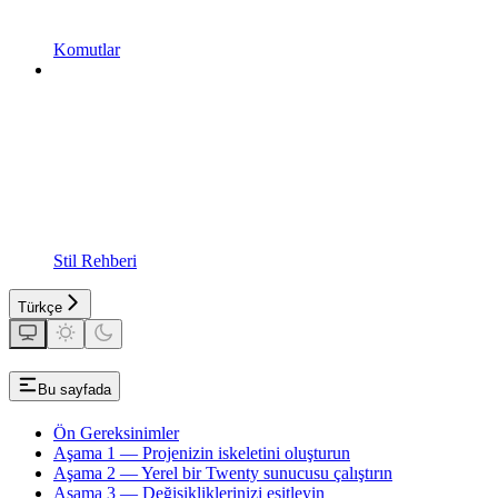
Komutlar
Stil Rehberi
Türkçe
Bu sayfada
Ön Gereksinimler
Aşama 1 — Projenizin iskeletini oluşturun
Aşama 2 — Yerel bir Twenty sunucusu çalıştırın
Aşama 3 — Değişikliklerinizi eşitleyin