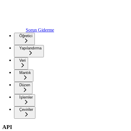
Sorun Giderme
Öğretici
Yapılandırma
Veri
Mantık
Düzen
İşlemler
Çeviriler
API