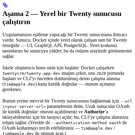
Aşama 2 — Yerel bir Twenty sunucusu
çalıştırın
Uygulamanızın eşitleme yapacağı bir Twenty sunucusuna ihtiyacı
vardır. Sunucu, Docker içinde yerel olarak çalışan tam bir Twenty
örneğidir — UI, GraphQL API, PostgreSQL. Yerel kodunuz
tanımlarını bu sunucuya yükler; bu da onların arayüzde görünmesini
sağlar.
İskele oluşturucu bunu sizin için başlatır: Docker çalışırken
imajını çeker, onu
portunda
twentycrm/twenty-app-dev
2020
başlatır ve CLI’yı önceden doldurulmuş demo çalışma alanına
(
) karşı kimlik doğrular — oturum açmanız
tim@apple.dev
gerekmez.
Bunun yerine mevcut bir Twenty sunucusuna bağlanmak için
--url
parametresini iletin. Uzak sunucular OAuth
\<your-server-url>
ile kimlik doğrular: oturum açabilmeniz ve
Authorize
’a
tıklayabilmeniz için bir tarayıcı açılır; bu, CLI’ye çalışma alanınıza
erişim sağlar. (Yerelde de
ile
--authentication-method oauth
OAuth kullanmayı tercih edebilirsiniz —
/
tim@apple.dev
ile oturum açın.)
tim@apple.dev