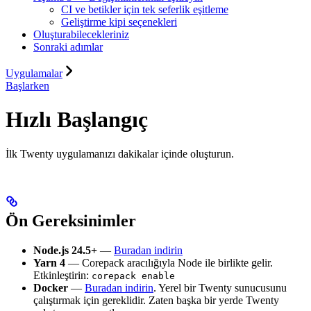
CI ve betikler için tek seferlik eşitleme
Geliştirme kipi seçenekleri
Oluşturabilecekleriniz
Sonraki adımlar
Uygulamalar
Başlarken
Hızlı Başlangıç
İlk Twenty uygulamanızı dakikalar içinde oluşturun.
Ön Gereksinimler
Node.js 24.5+
—
Buradan indirin
Yarn 4
— Corepack aracılığıyla Node ile birlikte gelir.
Etkinleştirin:
corepack enable
Docker
—
Buradan indirin
. Yerel bir Twenty sunucusunu
çalıştırmak için gereklidir. Zaten başka bir yerde Twenty