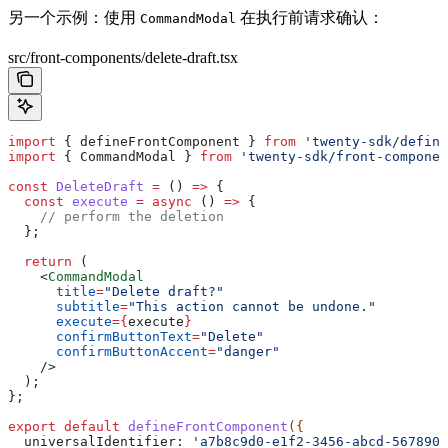
另一个示例：使用
在执行前请求确认：
CommandModal
src/front-components/delete-draft.tsx
import
 { 
defineFrontComponent
 } 
from
 'twenty-sdk/define
import
 { 
CommandModal
 } 
from
 'twenty-sdk/front-componen
const
 DeleteDraft
 =
 () 
=>
 {
  const
 execute
 =
 async
 () 
=>
 {
    // perform the deletion
  };
  return
 (
    <
CommandModal
      title
=
"Delete draft?"
      subtitle
=
"This action cannot be undone."
      execute
=
{
execute
}
      confirmButtonText
=
"Delete"
      confirmButtonAccent
=
"danger"
    />
  );
};
export
 default
 defineFrontComponent
({
  universalIdentifier:
 'a7b8c9d0-e1f2-3456-abcd-5678901