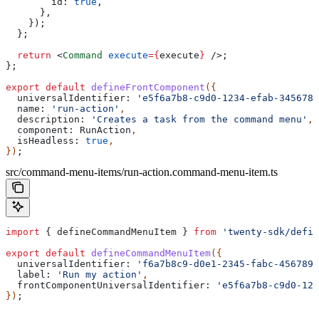
        id:
 true
,
      },
    });
  };
  return
 <
Command
 execute
=
{
execute
}
 />
;
};
export
 default
 defineFrontComponent
({
  universalIdentifier:
 'e5f6a7b8-c9d0-1234-efab-3456789
  name:
 'run-action'
,
  description:
 'Creates a task from the command menu'
,
  component:
 RunAction
,
  isHeadless:
 true
,
})
;
src/command-menu-items/run-action.command-menu-item.ts
import
 { 
defineCommandMenuItem
 } 
from
 'twenty-sdk/defin
export
 default
 defineCommandMenuItem
({
  universalIdentifier:
 'f6a7b8c9-d0e1-2345-fabc-4567890
  label:
 'Run my action'
,
  frontComponentUniversalIdentifier:
 'e5f6a7b8-c9d0-123
})
;