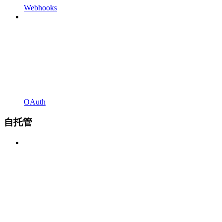
Webhooks
OAuth
自托管