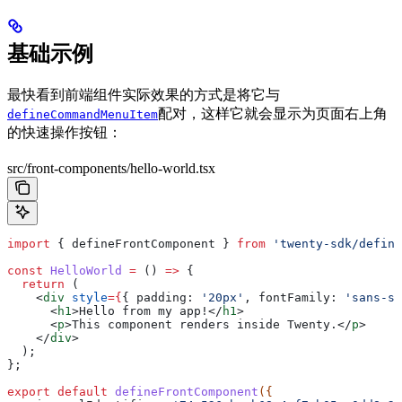
基础示例
最快看到前端组件实际效果的方式是将它与
配对，这样它就会显示为页面右上角
defineCommandMenuItem
的快速操作按钮：
src/front-components/hello-world.tsx
import
 { 
defineFrontComponent
 } 
from
 'twenty-sdk/define
const
 HelloWorld
 =
 () 
=>
 {
  return
 (
    <
div
 style
=
{
{ 
padding:
 '20px'
, 
fontFamily:
 'sans-se
      <
h1
>
Hello from my app!
</
h1
>
      <
p
>
This component renders inside Twenty.
</
p
>
    </
div
>
  );
};
export
 default
 defineFrontComponent
({