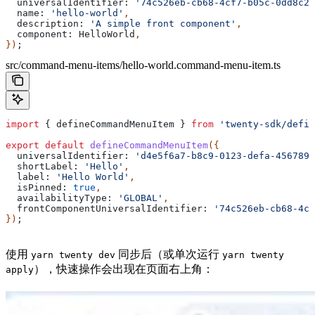
  universalIdentifier:
 '74c526eb-cb68-4cf7-b05c-0dd8c28
  name:
 'hello-world'
,
  description:
 'A simple front component'
,
  component:
 HelloWorld
,
})
;
src/command-menu-items/hello-world.command-menu-item.ts
import
 { 
defineCommandMenuItem
 } 
from
 'twenty-sdk/defin
export
 default
 defineCommandMenuItem
({
  universalIdentifier:
 'd4e5f6a7-b8c9-0123-defa-4567890
  shortLabel:
 'Hello'
,
  label:
 'Hello World'
,
  isPinned:
 true
,
  availabilityType:
 'GLOBAL'
,
  frontComponentUniversalIdentifier:
 '74c526eb-cb68-4cf
})
;
使用
同步后（或单次运行
yarn twenty dev
yarn twenty
），快速操作会出现在页面右上角：
apply