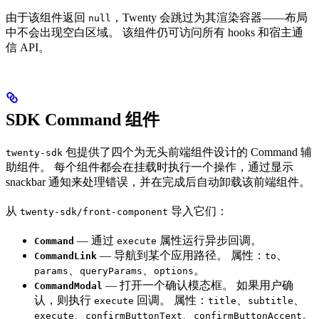
由于该组件返回
，Twenty 会跳过为其渲染容器——布局
null
中不会出现空白区域。 该组件仍可访问所有 hooks 和宿主通
信 API。
SDK Command 组件
包提供了四个为无头前端组件设计的 Command 辅
twenty-sdk
助组件。 每个组件都会在挂载时执行一个操作，通过显示
snackbar 通知来处理错误，并在完成后自动卸载该前端组件。
从
导入它们：
twenty-sdk/front-component
— 通过
属性运行异步回调。
Command
execute
— 导航到某个应用路径。 属性：
、
CommandLink
to
、
、
。
params
queryParams
options
— 打开一个确认模态框。 如果用户确
CommandModal
认，则执行
回调。 属性：
、
、
execute
title
subtitle
、
、
。
execute
confirmButtonText
confirmButtonAccent