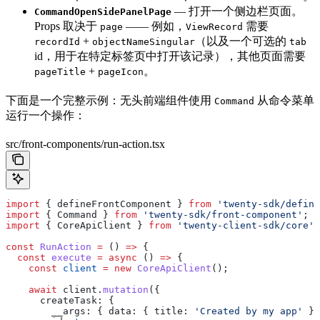
— 打开一个侧边栏页面。
CommandOpenSidePanelPage
Props 取决于
—— 例如，
需要
page
ViewRecord
+
（以及一个可选的
recordId
objectNameSingular
tab
id，用于在特定标签页中打开该记录），其他页面需要
+
。
pageTitle
pageIcon
下面是一个完整示例：无头前端组件使用
从命令菜单
Command
运行一个操作：
src/front-components/run-action.tsx
import
 { 
defineFrontComponent
 } 
from
 'twenty-sdk/define
import
 { 
Command
 } 
from
 'twenty-sdk/front-component'
;
import
 { 
CoreApiClient
 } 
from
 'twenty-client-sdk/core'
;
const
 RunAction
 =
 () 
=>
 {
  const
 execute
 =
 async
 () 
=>
 {
    const
 client
 =
 new
 CoreApiClient
();
    await
 client
.
mutation
({
      createTask:
 {
        __args:
 { 
data:
 { 
title:
 'Created by my app'
 } 