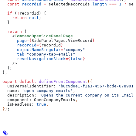
  const
 recordId
 =
 selectedRecordIds
.
length
 ===
 1
 ?
 sel
  if
 (
!
recordId
) {
    return
 null
;
  }
  return
 (
    <
CommandOpenSidePanelPage
      page
=
{
SidePanelPages
.
ViewRecord
}
      recordId
=
{
recordId
}
      objectNameSingular
=
"company"
      tab
=
"company-tab-emails"
      resetNavigationStack
=
{
false
}
    />
  );
};
export
 default
 defineFrontComponent
({
  universalIdentifier:
 'b8c9d0e1-f2a3-4567-bcde-6789012
  name:
 'open-company-emails'
,
  description:
 'Opens the current company on its Emails
  component:
 OpenCompanyEmails
,
  isHeadless:
 true
,
})
;