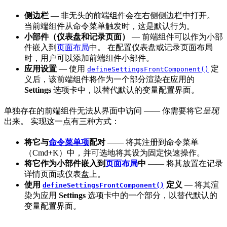
侧边栏
— 非无头的前端组件会在右侧侧边栏中打开。
当前端组件从命令菜单触发时，这是默认行为。
小部件（仪表盘和记录页面）
— 前端组件可以作为小部
件嵌入到
页面布局
中。 在配置仪表盘或记录页面布局
时，用户可以添加前端组件小部件。
应用设置
— 使用
定
defineSettingsFrontComponent()
义后，该前端组件将作为一个部分渲染在应用的
Settings
选项卡中，以替代默认的变量配置界面。
单独存在的前端组件无法从界面中访问 —— 你需要将它
呈现
出来。 实现这一点有三种方式：
将它与
命令菜单项
配对
—— 将其注册到命令菜单
（Cmd+K）中，并可选地将其设为固定快速操作。
将它作为小部件嵌入到
页面布局
中
—— 将其放置在记录
详情页面或仪表盘上。
使用
定义
— 将其渲
defineSettingsFrontComponent()
染为应用
Settings
选项卡中的一个部分，以替代默认的
变量配置界面。