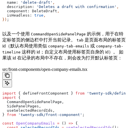
  name:
 'delete-draft'
,
  description:
 'Deletes a draft with confirmation'
,
  component:
 DeleteDraft
,
  isHeadless:
 true
,
})
;
以及一个使用
的示例，用于在特
CommandOpenSidePanelPage
定标签页的侧边栏中打开当前记录。
是页面布局的标签页
tab
id（默认布局使用类似
或
company-tab-emails
company-tab-
这样的 id；自定义布局使用标签页自身的 id）。 如
timeline
果该 id 在记录的布局中不存在，则会改为打开默认标签页：
src/front-components/open-company-emails.tsx
import
 { 
defineFrontComponent
 } 
from
 'twenty-sdk/define
import
 {
  CommandOpenSidePanelPage
,
  SidePanelPages
,
  useSelectedRecordIds
,
} 
from
 'twenty-sdk/front-component'
;
const
 OpenCompanyEmails
 =
 () 
=>
 {
  const
 selectedRecordIds
 =
 useSelectedRecordIds
();