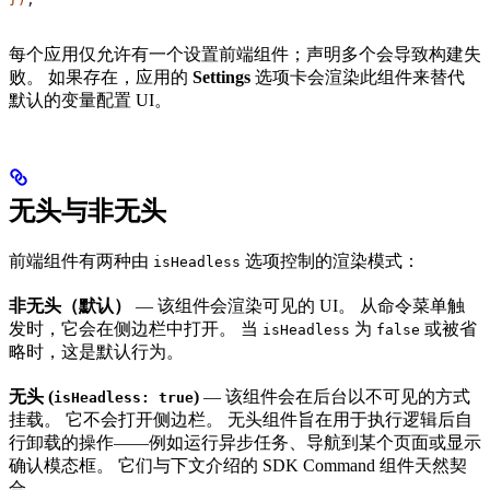
每个应用仅允许有一个设置前端组件；声明多个会导致构建失
败。 如果存在，应用的
Settings
选项卡会渲染此组件来替代
默认的变量配置 UI。
无头与非无头
前端组件有两种由
选项控制的渲染模式：
isHeadless
非无头（默认）
— 该组件会渲染可见的 UI。 从命令菜单触
发时，它会在侧边栏中打开。 当
为
或被省
isHeadless
false
略时，这是默认行为。
无头 (
)
— 该组件会在后台以不可见的方式
isHeadless: true
挂载。 它不会打开侧边栏。 无头组件旨在用于执行逻辑后自
行卸载的操作——例如运行异步任务、导航到某个页面或显示
确认模态框。 它们与下文介绍的 SDK Command 组件天然契
合。