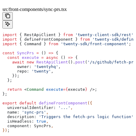
src/front-components/sync-prs.tsx
import
 { 
RestApiClient
 } 
from
 'twenty-client-sdk/rest'
;
import
 { 
defineFrontComponent
 } 
from
 'twenty-sdk/define
import
 { 
Command
 } 
from
 'twenty-sdk/front-component'
;
const
 SyncPrs
 =
 () 
=>
 {
  const
 execute
 =
 async
 () 
=>
 {
    await
 new
 RestApiClient
().
post
(
'/s/github/fetch-prs
      owner:
 'twentyhq'
,
      repo:
 'twenty'
,
    });
  };
  return
 <
Command
 execute
=
{
execute
}
 />
;
};
export
 default
 defineFrontComponent
({
  universalIdentifier:
 '...'
,
  name:
 'sync-prs'
,
  description:
 'Triggers the fetch-prs logic function'
,
  isHeadless:
 true
,
  component:
 SyncPrs
,
})
;