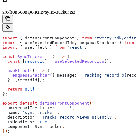
src/front-components/sync-tracker.tsx
import
 { 
defineFrontComponent
 } 
from
 'twenty-sdk/define
import
 { 
useSelectedRecordIds
, 
enqueueSnackbar
 } 
from
 '
import
 { 
useEffect
 } 
from
 'react'
;
const
 SyncTracker
 =
 () 
=>
 {
  const
 [
recordId
] 
=
 useSelectedRecordIds
();
  useEffect
(() 
=>
 {
    enqueueSnackbar
({ 
message:
 `Tracking record 
${
recor
  }, [
recordId
]);
  return
 null
;
};
export
 default
 defineFrontComponent
({
  universalIdentifier:
 '...'
,
  name:
 'sync-tracker'
,
  description:
 'Tracks record views silently'
,
  isHeadless:
 true
,
  component:
 SyncTracker
,
})
;