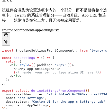
置 UI。
该组件会渲染为设置选项卡内的一个部分，而不是替换整个选
项卡。 Twenty 的系统管理部分——自动升级、App URL 和连
接——始终渲染在它上方，且无法被应用覆盖。
src/front-components/app-settings.tsx
import
 { 
defineSettingsFrontComponent
 } 
from
 'twenty-sd
const
 AppSettings
 =
 () 
=>
 {
  return
 (
    <
div
 style
=
{
{ 
padding:
 '20px'
 }
}
>
      <
h2
>
My app settings
</
h2
>
      {
/* render your own configuration UI here */
}
    </
div
>
  );
};
export
 default
 defineSettingsFrontComponent
({
  universalIdentifier:
 'a1b2c3d4-e5f6-7890-abcd-ef12345
  name:
 'app-settings'
,
  description:
 "Custom UI for the app's Settings tab"
,
  component:
 AppSettings
,
})
;