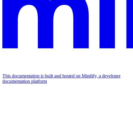
This documentation is built and hosted on Mintlify, a developer
documentation platform
Assistant
Responses
are
generated
using