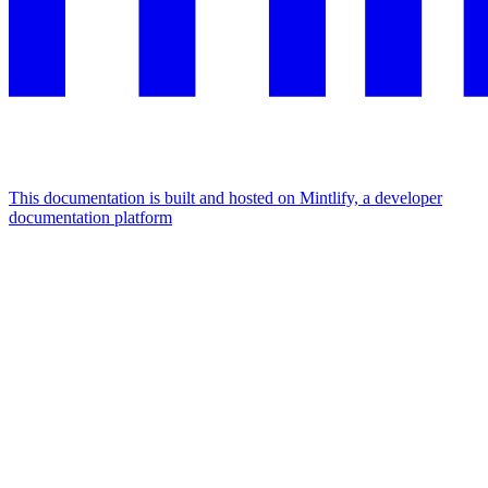
This documentation is built and hosted on Mintlify, a developer
documentation platform
Assistant
Responses
are
generated
using
AI
and
may
contain