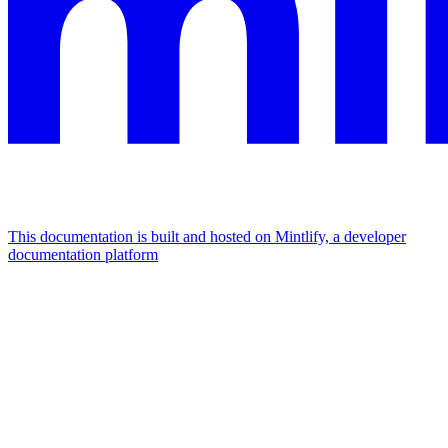
This documentation is built and hosted on Mintlify, a developer
documentation platform
Assistant
Responses
are
generated
using
AI