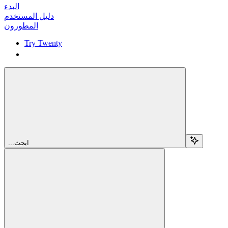
البدء
دليل المستخدم
المطورون
Try Twenty
Try Twenty
...ابحث