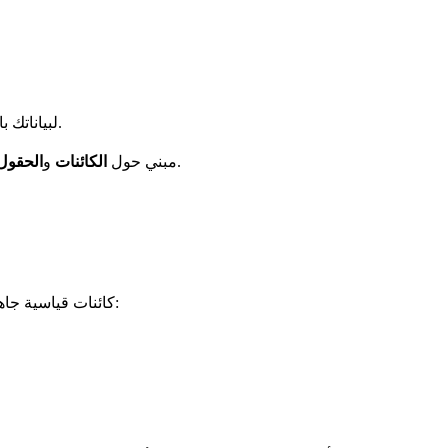
تعرّف على كيفية تنظيم Twenty لبياناتك باستخدام الكائنات والحقول والعلاقات.
— وهي اللبنات الأساسية لنموذج البيانات لديك.
كل شيء في Twenty مبني حول
الكائنات
و
الحقول
الكائنات هي الجداول التي تحتفظ ببياناتك. يوفّر Twenty كائنات قياسية جاهزة للاستخدام: