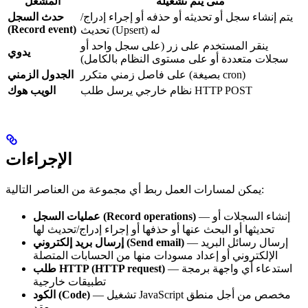
متى يتم تشغيله
المشغّل
يتم إنشاء سجل أو تحديثه أو حذفه أو إجراء إدراج/
حدث السجل
(Record event)
تحديث (Upsert) له
ينقر المستخدم على زر (على سجل واحد أو
يدوي
سجلات متعددة أو على مستوى النظام بالكامل)
على فاصل زمني متكرر (بصيغة cron)
الجدول الزمني
نظام خارجي يرسل طلب HTTP POST
الويب هوك
الإجراءات
يمكن لمسارات العمل ربط أي مجموعة من العناصر التالية:
— إنشاء السجلات أو
عمليات السجل (Record operations)
تحديثها أو البحث عنها أو حذفها أو إجراء إدراج/تحديث لها
— إرسال رسائل البريد
إرسال بريد إلكتروني (Send email)
الإلكتروني أو إعداد مسودات منها من الحسابات المتصلة
— استدعاء أي واجهة برمجة
طلب HTTP (HTTP request)
تطبيقات خارجية
— تشغيل JavaScript مخصص من أجل منطق
الكود (Code)
معقد