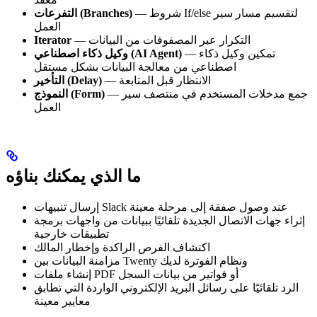
— شروط If/else لتقسيم مسار سير
التفرعات (Branches)
العمل
— التكرار عبر المصفوفات من البيانات
Iterator
— تمكين وكيل ذكاء
وكيل ذكاء اصطناعي (AI Agent)
اصطناعي من معالجة البيانات بشكل مستقل
— الانتظار قبل المتابعة
التأخير (Delay)
— جمع مدخلات المستخدم في منتصف سير
النموذج (Form)
العمل
ما الذي يمكنك بناؤه
إرسال تنبيهات Slack عند وصول صفقة إلى مرحلة معينة
إثراء جهات الاتصال الجديدة تلقائيًا ببيانات من واجهات برمجة
تطبيقات خارجية
اكتشاف الفرص الراكدة وإخطار المالك
مزامنة البيانات بين Twenty ونظام الفوترة لديك
إنشاء ملفات PDF أو فواتير من بيانات السجل
الرد تلقائيًا على رسائل البريد الإلكتروني الواردة التي تطابق
معايير معينة