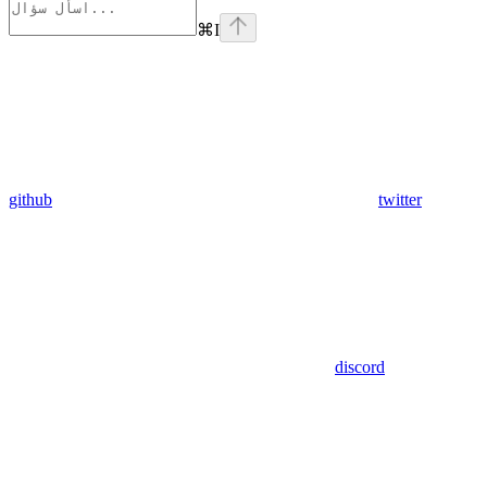
⌘
I
github
twitter
discord