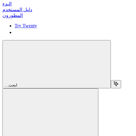
البدء
دليل المستخدم
المطورون
Try Twenty
Try Twenty
...ابحث