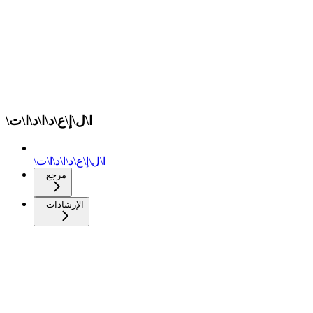
\ا\ل\إ\ع\د\ا\د\ا\ت
\ا\ل\إ\ع\د\ا\د\ا\ت
مرجع
الإرشادات