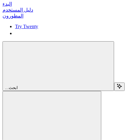
البدء
دليل المستخدم
المطورون
Try Twenty
Try Twenty
...ابحث