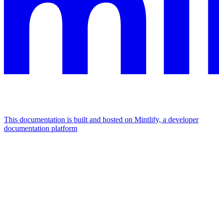
This documentation is built and hosted on Mintlify, a developer
documentation platform
Assistant
Responses
are
generated
using
AI