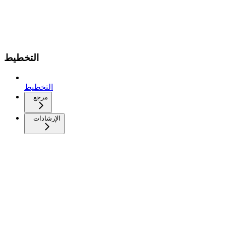
التخطيط
التخطيط
مرجع
الإرشادات