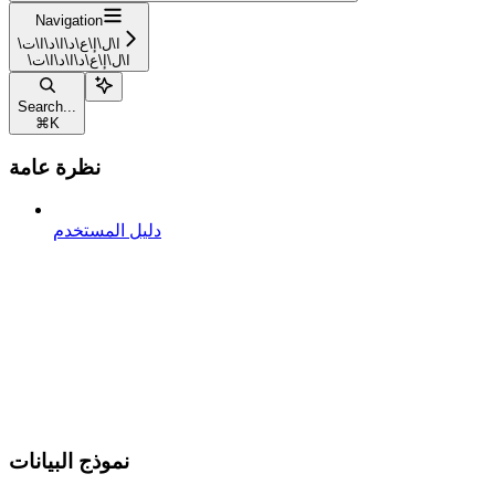
Navigation
\ا\ل\إ\ع\د\ا\د\ا\ت
\ا\ل\إ\ع\د\ا\د\ا\ت
Search...
⌘
K
نظرة عامة
دليل المستخدم
نموذج البيانات