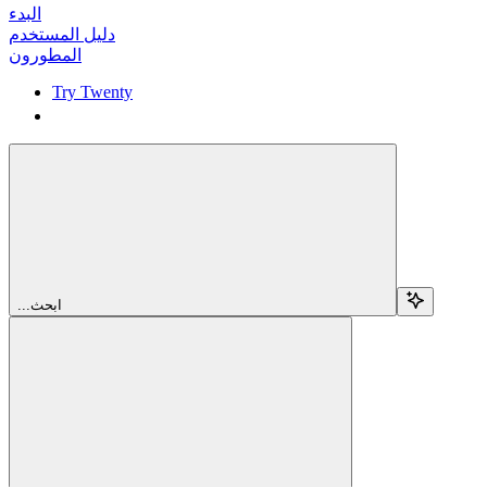
البدء
دليل المستخدم
المطورون
Try Twenty
Try Twenty
...ابحث