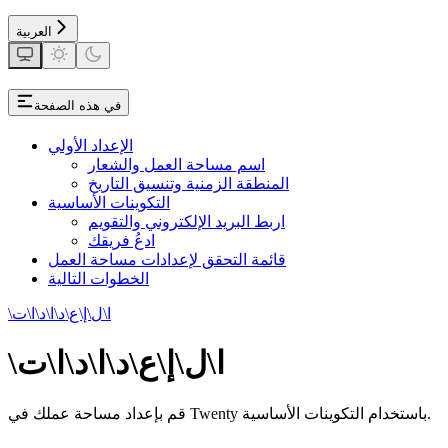
العربية
في هذه الصفحة
الإعداد الأولي
اسم مساحة العمل والشعار
المنطقة الزمنية وتنسيق التاريخ
التكوينات الأساسية
اربط البريد الإلكتروني والتقويم
ادعُ فريقك
قائمة التحقق لإعدادات مساحة العمل
الخطوات التالية
\ا\ل\إ\ع\د\ا\د\ا\ت
\ا\ل\إ\ع\د\ا\د\ا\ت
قم بإعداد مساحة عملك في Twenty باستخدام التكوينات الأساسية.