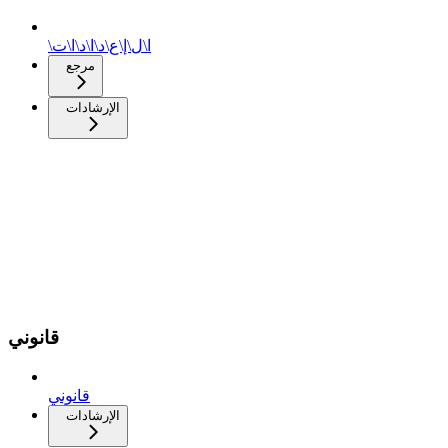
\ا\ل\إ\ع\د\ا\د\ا\ت
مرجع
الإرشادات
قانوني
قانوني
الإرشادات