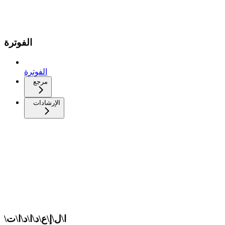
الفوترة
الفوترة
مرجع
الإرشادات
\ا\ل\إ\ع\د\ا\د\ا\ت