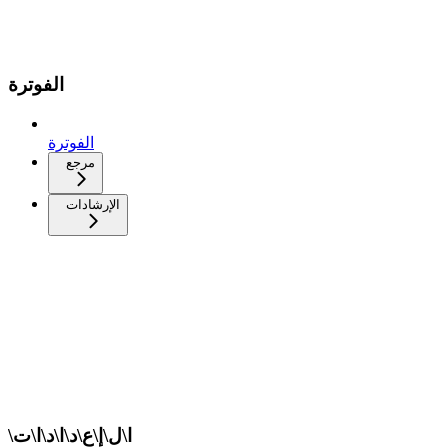
الفوترة
الفوترة
مرجع
الإرشادات
\ا\ل\إ\ع\د\ا\د\ا\ت