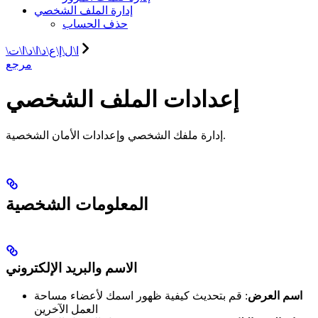
إدارة الملف الشخصي
حذف الحساب
\ا\ل\إ\ع\د\ا\د\ا\ت
مرجع
إعدادات الملف الشخصي
إدارة ملفك الشخصي وإعدادات الأمان الشخصية.
المعلومات الشخصية
الاسم والبريد الإلكتروني
اسم العرض
: قم بتحديث كيفية ظهور اسمك لأعضاء مساحة
العمل الآخرين