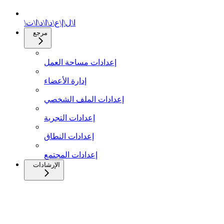
\ا\ل\إ\ع\د\ا\د\ا\ت
مرجع
إعدادات مساحة العمل
إدارة الأعضاء
إعدادات الملف الشخصي
إعدادات التجربة
إعدادات النطاق
إعدادات المجتمع
الإرشادات