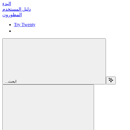
البدء
دليل المستخدم
المطورون
Try Twenty
Try Twenty
...ابحث