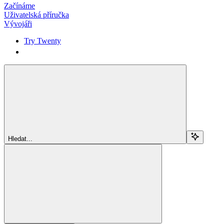
Začínáme
Uživatelská příručka
Vývojáři
Try Twenty
Try Twenty
Hledat...