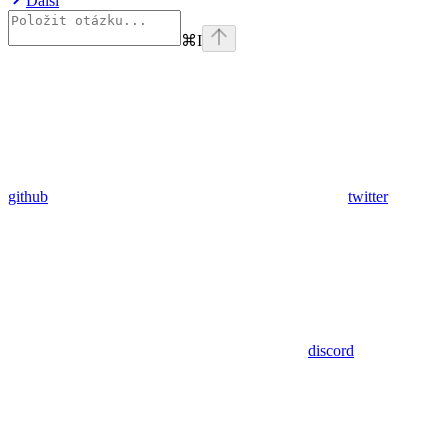
Další
⌘
I
github
twitter
discord