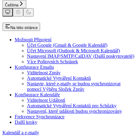
Čeština
Na této stránce
Možnosti Připojení
Účet Google (Gmail & Google Kalendář)
Účet Microsoft (Outlook & Microsoft Kalendář)
Nastavení IMAP/SMTP/CalDAV (Další poskytovatelé)
Více Poštovních Schránek
Konfigurace Emailu
Viditelnost Zpráv
Automatické Vytváření Kontaktů
Nastavte, které e-maily se budou synchronizovat
pomocí Výběru Složek Zpráv
Konfigurace Kalendáře
Viditelnost Událostí
Automatické Vytváření Kontaktů pro Schůzky
Nastavení, které události budou synchronizovány
Frekvence Synchronizace
Další kroky
Kalendář a e-maily