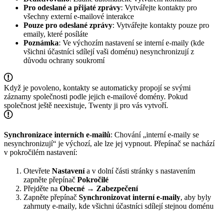
Pro odeslané a přijaté zprávy
: Vytvářejte kontakty pro
všechny externí e-mailové interakce
Pouze pro odeslané zprávy
: Vytvářejte kontakty pouze pro
emaily, které posíláte
Poznámka
: Ve výchozím nastavení se interní e-maily (kde
všichni účastníci sdílejí vaši doménu) nesynchronizují z
důvodu ochrany soukromí
Když je povoleno, kontakty se automaticky propojí se svými
záznamy společnosti podle jejich e-mailové domény. Pokud
společnost ještě neexistuje, Twenty ji pro vás vytvoří.
Synchronizace interních e-mailů
: Chování „interní e-maily se
nesynchronizují“ je výchozí, ale lze jej vypnout. Přepínač se nachází
v pokročilém nastavení:
Otevřete
Nastavení
a v dolní části stránky s nastavením
zapněte přepínač
Pokročilé
Přejděte na
Obecné → Zabezpečení
Zapněte přepínač
Synchronizovat interní e-maily
, aby byly
zahrnuty e-maily, kde všichni účastníci sdílejí stejnou doménu