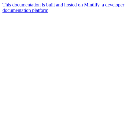
This documentation is built and hosted on Mintlify, a developer
documentation platform
Assistant
Responses
are
generated
using
AI
and
may
contain
mistakes.