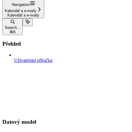
Navigation
Kalendář a e-maily
Kalendář a e-maily
Search...
⌘
K
Přehled
Uživatelská příručka
Datový model