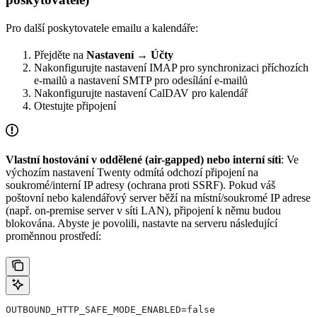
Pro další poskytovatele emailu a kalendáře:
Přejděte na
Nastavení → Účty
Nakonfigurujte nastavení IMAP pro synchronizaci příchozích
e-mailů a nastavení SMTP pro odesílání e-mailů
Nakonfigurujte nastavení CalDAV pro kalendář
Otestujte připojení
Vlastní hostování v oddělené (air-gapped) nebo interní síti
: Ve
výchozím nastavení Twenty odmítá odchozí připojení na
soukromé/interní IP adresy (ochrana proti SSRF). Pokud váš
poštovní nebo kalendářový server běží na místní/soukromé IP adrese
(např. on-premise server v síti LAN), připojení k němu budou
blokována. Abyste je povolili, nastavte na serveru následující
proměnnou prostředí:
OUTBOUND_HTTP_SAFE_MODE_ENABLED=false