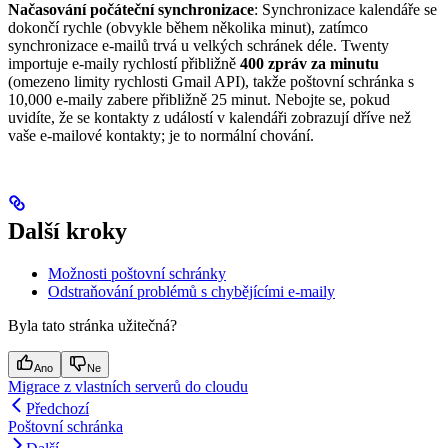
Načasování počáteční synchronizace
: Synchronizace kalendáře se
dokončí rychle (obvykle během několika minut), zatímco
synchronizace e-mailů trvá u velkých schránek déle. Twenty
importuje e-maily rychlostí přibližně
400 zpráv za minutu
(omezeno limity rychlosti Gmail API), takže poštovní schránka s
10,000 e-maily zabere přibližně 25 minut. Nebojte se, pokud
uvidíte, že se kontakty z událostí v kalendáři zobrazují dříve než
vaše e-mailové kontakty; je to normální chování.
Další kroky
Možnosti poštovní schránky
Odstraňování problémů s chybějícími e-maily
Byla tato stránka užitečná?
Ano
Ne
Migrace z vlastních serverů do cloudu
Předchozí
Poštovní schránka