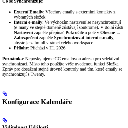
Co se Synchronizuje:
Externí Emaily
: Všechny emaily s externími kontakty z
vybraných složek
Interní e-maily
: Ve výchozím nastavení se nesynchronizují
(e-maily ve stejné doméně zůstávají soukromé). V dolní části
Nastavení
zapněte přepínač
Pokročilé
a poté v
Obecné →
Zabezpečení
zapněte
Synchronizovat interní e-maily
,
abyste je zahrnuli v rámci celého workspace.
Přílohy
: Přichází v H1 2026
Poznámka
: Neposkytujeme CC emailovou adresu pro selektivní
synchronizaci. Místo toho použijte výše uvedenou funkci Složka
Zpráv pro dosažení stejné úrovně kontroly nad tím, které emaily se
synchronizují s Twenty.
Konfigurace Kalendáře
Viditelnost Událostí