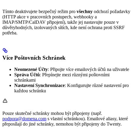
Tímto deaktivujete bezpečný režim pro
všechny
odchozí požadavky
(HTTP akce v pracovních postupech, webhooky a
IMAP/SMTP/CalDAV připojení), takže jej nastavujte pouze v
důvěryhodných, izolovaných sítích, kde není ochrana proti SSRF
potřeba.
Více Poštovních Schránek
Neomezené Účty
: Připojte více emailových účtů na uživatele
Správa Účtů
: Přepínejte mezi různými poštovními
schránkami
Nastavení Synchronizace
: Konfigurujte různé nastavení pro
každou schránku
Pouze skutečné schránky mohou být připojeny (např.
podpora@domena.com
s vlastní schránkou). Emailové aliasy, které
přeposílají do jiné schránky, nemohou být připojeny do Twenty.