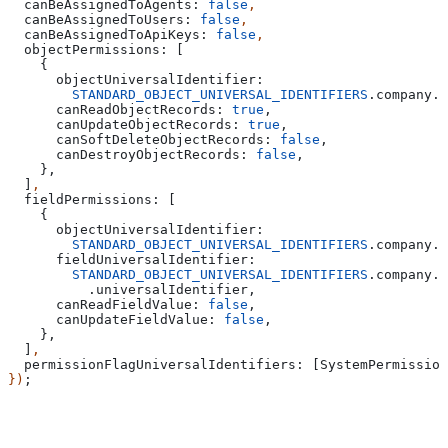
  canBeAssignedToAgents:
 false
,
  canBeAssignedToUsers:
 false
,
  canBeAssignedToApiKeys:
 false
,
  objectPermissions:
 [
    {
      objectUniversalIdentifier:
        STANDARD_OBJECT_UNIVERSAL_IDENTIFIERS
.
company
.
u
      canReadObjectRecords:
 true
,
      canUpdateObjectRecords:
 true
,
      canSoftDeleteObjectRecords:
 false
,
      canDestroyObjectRecords:
 false
,
    },
  ]
,
  fieldPermissions:
 [
    {
      objectUniversalIdentifier:
        STANDARD_OBJECT_UNIVERSAL_IDENTIFIERS
.
company
.
u
      fieldUniversalIdentifier:
        STANDARD_OBJECT_UNIVERSAL_IDENTIFIERS
.
company
.
f
          .
universalIdentifier
,
      canReadFieldValue:
 false
,
      canUpdateFieldValue:
 false
,
    },
  ]
,
  permissionFlagUniversalIdentifiers:
 [
SystemPermission
})
;