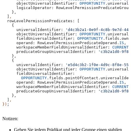
      objectUniversalIdentifier:
 OPPORTUNITY
.
universalI
      logicalOperator:
 RowLevelPermissionPredicateGroup
    },
  ]
,
  rowLevelPermissionPredicates:
 [
    {
      universalIdentifier:
 'd4c3b2a1-0e9f-4c8b-9e7d-444
      objectUniversalIdentifier:
 OPPORTUNITY
.
universalI
      fieldUniversalIdentifier:
 OPPORTUNITY
.
fields
.
owne
      operand:
 RowLevelPermissionPredicateOperand
.
IS
,
      workspaceMemberFieldUniversalIdentifier:
 CURRENT_
      predicateGroupUniversalIdentifier:
 'c3b2a1d0-9f8e
    },
    {
      universalIdentifier:
 'e5d4c3b2-1f0e-4d9c-8f8e-555
      objectUniversalIdentifier:
 OPPORTUNITY
.
universalI
      fieldUniversalIdentifier:
        OPPORTUNITY
.
fields
.
pointOfContact
.
universalIden
      operand:
 RowLevelPermissionPredicateOperand
.
IS
,
      workspaceMemberFieldUniversalIdentifier:
 CURRENT_
      predicateGroupUniversalIdentifier:
 'c3b2a1d0-9f8e
    },
  ]
,
})
;
Notizen:
Geben Sie jedem Prädikat und jeder Gruppe einen stabilen