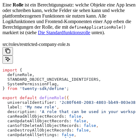
Eine
Rolle
ist ein Berechtigungssatz: welche Objekte eine App lesen
oder schreiben kann, welche Felder sie sehen kann und welche
plattformbezogenen Funktionen sie nutzen kann. Alle
Logikfunktionen und Frontend-Komponenten einer App erben die
Berechtigungen der Rolle, die mit
defineApplicationRole()
markiert ist (siehe
Die Standardfunktionsrolle
unten).
src/roles/restricted-company-role.ts
import
 {
  defineRole
,
  STANDARD_OBJECT_UNIVERSAL_IDENTIFIERS
,
  SystemPermissionFlag
,
} 
from
 'twenty-sdk/define'
;
export
 default
 defineRole
({
  universalIdentifier:
 '2c80f640-2083-4803-bb49-003e382
  label:
 'My new role'
,
  description:
 'A role that can be used in your workspa
  canReadAllObjectRecords:
 false
,
  canUpdateAllObjectRecords:
 false
,
  canSoftDeleteAllObjectRecords:
 false
,
  canDestroyAllObjectRecords:
 false
,
  canUpdateAllSettings:
 false
,