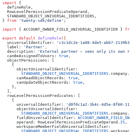
import
 {
  defineRole
,
  RowLevelPermissionPredicateOperand
,
  STANDARD_OBJECT_UNIVERSAL_IDENTIFIERS
,
} 
from
 'twenty-sdk/define'
;
import
 { 
ACCOUNT_OWNER_FIELD_UNIVERSAL_IDENTIFIER
 } 
fro
export
 default
 defineRole
({
  universalIdentifier:
 'c3c1dc2e-1a08-4de5-abb7-2139b3d
  label:
 'Partner'
,
  description:
 'External partner — sees only its own re
  canBeAssignedToUsers:
 true
,
  objectPermissions:
 [
    {
      objectUniversalIdentifier:
        STANDARD_OBJECT_UNIVERSAL_IDENTIFIERS
.
company
.
u
      canReadObjectRecords:
 true
,
      canUpdateObjectRecords:
 true
,
    },
  ]
,
  rowLevelPermissionPredicates:
 [
    {
      universalIdentifier:
 'd0f0c1a2-3b4c-4d5e-8f60-111
      objectUniversalIdentifier:
        STANDARD_OBJECT_UNIVERSAL_IDENTIFIERS
.
company
.
u
      fieldUniversalIdentifier:
 ACCOUNT_OWNER_FIELD_UNI
      operand:
 RowLevelPermissionPredicateOperand
.
IS
,
      workspaceMemberFieldUniversalIdentifier:
        STANDARD_OBJECT_UNIVERSAL_IDENTIFIERS
.
workspace