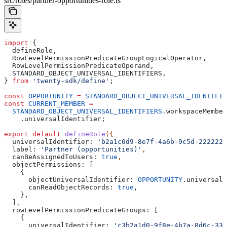
src/roles/partner-opportunities-role.ts
import
 {
  defineRole
,
  RowLevelPermissionPredicateGroupLogicalOperator
,
  RowLevelPermissionPredicateOperand
,
  STANDARD_OBJECT_UNIVERSAL_IDENTIFIERS
,
} 
from
 'twenty-sdk/define'
;
const
 OPPORTUNITY
 =
 STANDARD_OBJECT_UNIVERSAL_IDENTIFIE
const
 CURRENT_MEMBER
 =
  STANDARD_OBJECT_UNIVERSAL_IDENTIFIERS
.
workspaceMember
    .
universalIdentifier
;
export
 default
 defineRole
({
  universalIdentifier:
 'b2a1c0d9-8e7f-4a6b-9c5d-2222222
  label:
 'Partner (opportunities)'
,
  canBeAssignedToUsers:
 true
,
  objectPermissions:
 [
    {
      objectUniversalIdentifier:
 OPPORTUNITY
.
universalI
      canReadObjectRecords:
 true
,
    },
  ]
,
  rowLevelPermissionPredicateGroups:
 [
    {
      universalIdentifier:
 'c3b2a1d0-9f8e-4b7a-8d6c-333