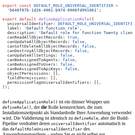
export
 const
 DEFAULT_ROLE_UNIVERSAL_IDENTIFIER
 =
  'b648f87b-1d26-4961-b974-0908fd991061'
;
export
 default
 defineApplicationRole
({
  universalIdentifier:
 DEFAULT_ROLE_UNIVERSAL_IDENTIFIE
  label:
 'Default function role'
,
  description:
 'Default role for function Twenty client
  canReadAllObjectRecords:
 true
,
  canUpdateAllObjectRecords:
 false
,
  canSoftDeleteAllObjectRecords:
 false
,
  canDestroyAllObjectRecords:
 false
,
  canUpdateAllSettings:
 false
,
  canBeAssignedToAgents:
 false
,
  canBeAssignedToUsers:
 false
,
  canBeAssignedToApiKeys:
 false
,
  objectPermissions:
 []
,
  fieldPermissions:
 []
,
  permissionFlagUniversalIdentifiers:
 []
,
})
;
ist ein dünner Wrapper um
defineApplicationRole()
, der
die
Rolle kennzeichnet, die zum
defineRole()
Installationszeitpunkt als Standardrolle Ihrer Anwendung verwendet
wird. Die Validierung ist identisch zu
, aber die Build-
defineRole
Pipeline verdrahtet deren
automatisch in
universalIdentifier
das
des
defaultRoleUniversalIdentifier
Anwendungsmanifests – sodass Sie es nicht selbst aus