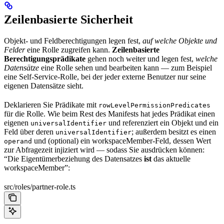
Zeilenbasierte Sicherheit
Objekt- und Feldberechtigungen legen fest,
auf welche Objekte und
Felder
eine Rolle zugreifen kann.
Zeilenbasierte
Berechtigungsprädikate
gehen noch weiter und legen fest,
welche
Datensätze
eine Rolle sehen und bearbeiten kann — zum Beispiel
eine Self-Service-Rolle, bei der jeder externe Benutzer nur seine
eigenen Datensätze sieht.
Deklarieren Sie Prädikate mit
rowLevelPermissionPredicates
für die Rolle. Wie beim Rest des Manifests hat jedes Prädikat einen
eigenen
und referenziert ein Objekt und ein
universalIdentifier
Feld über deren
; außerdem besitzt es einen
universalIdentifier
und (optional) ein workspaceMember-Feld, dessen Wert
operand
zur Abfragezeit injiziert wird — sodass Sie ausdrücken können:
“Die Eigentümerbeziehung des Datensatzes
ist
das aktuelle
workspaceMember”:
src/roles/partner-role.ts