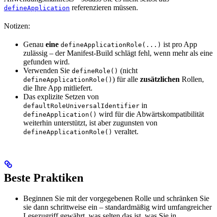
referenzieren müssen.
defineApplication
Notizen:
Genau
eine
ist pro App
defineApplicationRole(...)
zulässig – der Manifest-Build schlägt fehl, wenn mehr als eine
gefunden wird.
Verwenden Sie
(nicht
defineRole()
) für alle
zusätzlichen
Rollen,
defineApplicationRole()
die Ihre App mitliefert.
Das explizite Setzen von
in
defaultRoleUniversalIdentifier
wird für die Abwärtskompatibilität
defineApplication()
weiterhin unterstützt, ist aber zugunsten von
veraltet.
defineApplicationRole()
Beste Praktiken
Beginnen Sie mit der vorgegebenen Rolle und schränken Sie
sie dann schrittweise ein – standardmäßig wird umfangreicher
Lesezugriff gewährt, was selten das ist, was Sie in