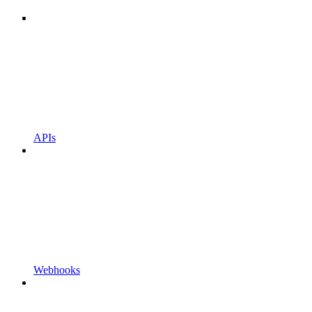
APIs
Webhooks