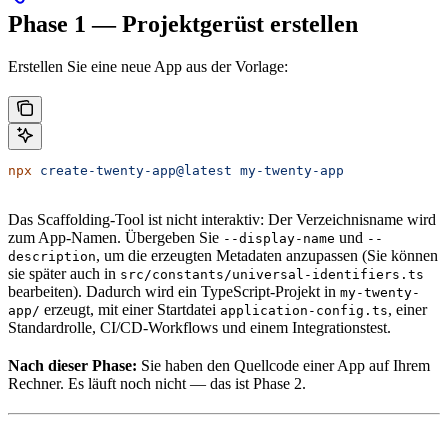
Phase 1 — Projektgerüst erstellen
Erstellen Sie eine neue App aus der Vorlage:
npx
 create-twenty-app@latest
 my-twenty-app
Das Scaffolding-Tool ist nicht interaktiv: Der Verzeichnisname wird
zum App-Namen. Übergeben Sie
und
--display-name
--
, um die erzeugten Metadaten anzupassen (Sie können
description
sie später auch in
src/constants/universal-identifiers.ts
bearbeiten). Dadurch wird ein TypeScript-Projekt in
my-twenty-
erzeugt, mit einer Startdatei
, einer
app/
application-config.ts
Standardrolle, CI/CD-Workflows und einem Integrationstest.
Nach dieser Phase:
Sie haben den Quellcode einer App auf Ihrem
Rechner. Es läuft noch nicht — das ist Phase 2.