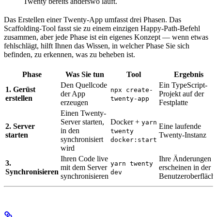
Twenty bereits anderswo läuft.
Das Erstellen einer Twenty-App umfasst drei Phasen. Das
Scaffolding-Tool fasst sie zu einem einzigen Happy-Path-Befehl
zusammen, aber jede Phase ist ein eigenes Konzept — wenn etwas
fehlschlägt, hilft Ihnen das Wissen, in welcher Phase Sie sich
befinden, zu erkennen, was zu beheben ist.
Phase
Was Sie tun
Tool
Ergebnis
Den Quellcode
Ein TypeScript-
1. Gerüst
npx create-
der App
Projekt auf der
erstellen
twenty-app
erzeugen
Festplatte
Einen Twenty-
Server starten,
Docker +
yarn
2. Server
Eine laufende
in den
twenty
starten
Twenty-Instanz
synchronisiert
docker:start
wird
Ihren Code live
Ihre Änderungen
3.
yarn twenty
mit dem Server
erscheinen in der
Synchronisieren
dev
synchronisieren
Benutzeroberfläch