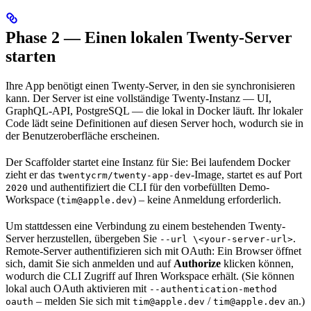
Phase 2 — Einen lokalen Twenty-Server
starten
Ihre App benötigt einen Twenty-Server, in den sie synchronisieren
kann. Der Server ist eine vollständige Twenty-Instanz — UI,
GraphQL-API, PostgreSQL — die lokal in Docker läuft. Ihr lokaler
Code lädt seine Definitionen auf diesen Server hoch, wodurch sie in
der Benutzeroberfläche erscheinen.
Der Scaffolder startet eine Instanz für Sie: Bei laufendem Docker
zieht er das
-Image, startet es auf Port
twentycrm/twenty-app-dev
und authentifiziert die CLI für den vorbefüllten Demo-
2020
Workspace (
) – keine Anmeldung erforderlich.
tim@apple.dev
Um stattdessen eine Verbindung zu einem bestehenden Twenty-
Server herzustellen, übergeben Sie
.
--url \<your-server-url>
Remote-Server authentifizieren sich mit OAuth: Ein Browser öffnet
sich, damit Sie sich anmelden und auf
Authorize
klicken können,
wodurch die CLI Zugriff auf Ihren Workspace erhält. (Sie können
lokal auch OAuth aktivieren mit
--authentication-method
– melden Sie sich mit
/
an.)
oauth
tim@apple.dev
tim@apple.dev