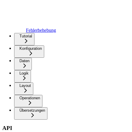
Fehlerbehebung
Tutorial
Konfiguration
Daten
Logik
Layout
Operationen
Übersetzungen
API