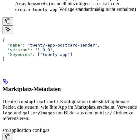
Array
(manuell hinzufügen — es ist in der
keywords
-Vorlage standardmäßig nicht enthalten)
create-twenty-app
{
  "name"
: 
"twenty-app-postcard-sender"
,
  "version"
: 
"1.0.0"
,
  "keywords"
: [
"twenty-app"
]
}
Marktplatz-Metadaten
Die
-Konfiguration unterstützt optionale
defineApplication()
Felder, die steuern, wie Ihre App im Marktplatz erscheint. Verwende
und
um Bilder aus dem
Ordner zu
logo
galleryImages
public/
referenzieren:
src/application-config.ts