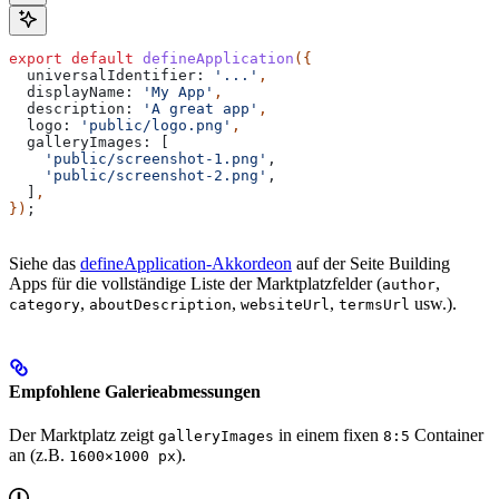
export
 default
 defineApplication
({
  universalIdentifier:
 '...'
,
  displayName:
 'My App'
,
  description:
 'A great app'
,
  logo:
 'public/logo.png'
,
  galleryImages:
 [
    'public/screenshot-1.png'
,
    'public/screenshot-2.png'
,
  ]
,
})
;
Siehe das
defineApplication-Akkordeon
auf der Seite Building
Apps für die vollständige Liste der Marktplatzfelder (
,
author
,
,
,
usw.).
category
aboutDescription
websiteUrl
termsUrl
Empfohlene Galerieabmessungen
Der Marktplatz zeigt
in einem fixen
Container
galleryImages
8:5
an (z.B.
).
1600×1000 px