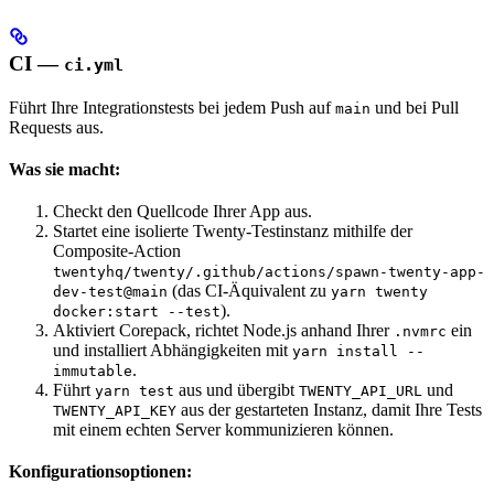
CI —
ci.yml
Führt Ihre Integrationstests bei jedem Push auf
und bei Pull
main
Requests aus.
Was sie macht:
Checkt den Quellcode Ihrer App aus.
Startet eine isolierte Twenty-Testinstanz mithilfe der
Composite-Action
twentyhq/twenty/.github/actions/spawn-twenty-app-
(das CI-Äquivalent zu
dev-test@main
yarn twenty
).
docker:start --test
Aktiviert Corepack, richtet Node.js anhand Ihrer
ein
.nvmrc
und installiert Abhängigkeiten mit
yarn install --
.
immutable
Führt
aus und übergibt
und
yarn test
TWENTY_API_URL
aus der gestarteten Instanz, damit Ihre Tests
TWENTY_API_KEY
mit einem echten Server kommunizieren können.
Konfigurationsoptionen: