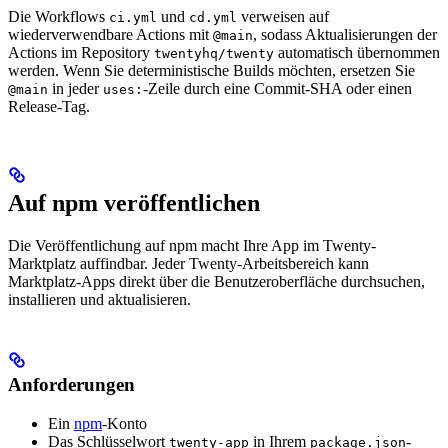
Die Workflows
und
verweisen auf
ci.yml
cd.yml
wiederverwendbare Actions mit
, sodass Aktualisierungen der
@main
Actions im Repository
automatisch übernommen
twentyhq/twenty
werden. Wenn Sie deterministische Builds möchten, ersetzen Sie
in jeder
-Zeile durch eine Commit-SHA oder einen
@main
uses:
Release-Tag.
Auf npm veröffentlichen
Die Veröffentlichung auf npm macht Ihre App im Twenty-
Marktplatz auffindbar. Jeder Twenty-Arbeitsbereich kann
Marktplatz-Apps direkt über die Benutzeroberfläche durchsuchen,
installieren und aktualisieren.
Anforderungen
Ein
npm
-Konto
Das Schlüsselwort
in Ihrem
-
twenty-app
package.json