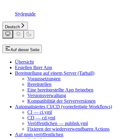
Styleguide
Deutsch
Auf dieser Seite
Übersicht
Erstellen Ihrer App
Bereitstellung auf einem Server (Tarball)
Voraussetzungen
Bereitstellen
Eine bereitgestellte App freigeben
Versionsverwaltung
Kompatibilität der Serverversionen
Automatisiertes CI/CD (vorgefertigte Workflows)
CI — ci.yml
CD — cd.yml
Veröffentlichen — publish.yml
Fixieren der wiederverwendbaren Actions
Auf npm veröffentlichen