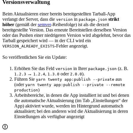
Versionsverwaltung
Beim Aktualisieren einer bereits bereitgestellten Tarball-App
verlangt der Server, dass die
in
strikt
version
package.json
höher
(gemäß der
semver
-Reihenfolge) ist als die derzeit
bereitgestellte Version. Das erneute Bereitstellen derselben Version
oder das Pushen einer niedrigeren Version wird abgelehnt, bevor das
Tarball gespeichert wird — in der CLI wird ein
-Fehler angezeigt.
VERSION_ALREADY_EXISTS
So veröffentlichen Sie ein Update:
Erhöhen Sie das Feld
in Ihrer
(z. B.
version
package.json
→
,
oder
).
1.2.3
1.2.4
1.3.0
2.0.0
Führen Sie
aus
yarn twenty app:publish --private
(oder
yarn twenty app:publish --private --remote
)
production
Arbeitsbereiche, in denen die App installiert ist und bei denen
die automatische Aktualisierung (im Tab „Einstellungen“ der
App) aktiviert wurde, werden im Hintergrund automatisch
aktualisiert; bei den anderen wird die Aktualisierung in deren
Einstellungen als verfügbar angezeigt