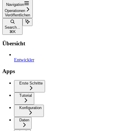
Navigation
Operationen
Veröffentlichen
Search...
⌘
K
Übersicht
Entwickler
Apps
Erste Schritte
Tutorial
Konfiguration
Daten