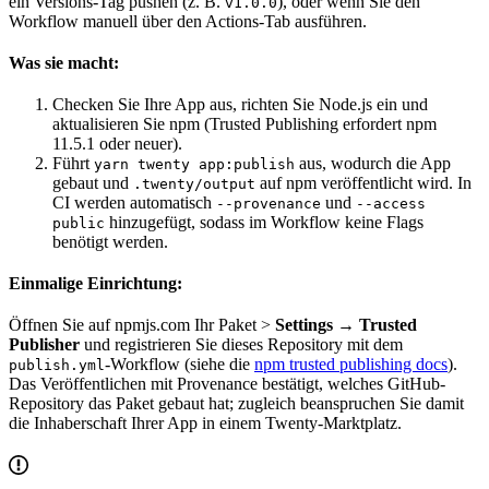
ein Versions-Tag pushen (z. B.
), oder wenn Sie den
v1.0.0
Workflow manuell über den Actions-Tab ausführen.
Was sie macht:
Checken Sie Ihre App aus, richten Sie Node.js ein und
aktualisieren Sie npm (Trusted Publishing erfordert npm
11.5.1 oder neuer).
Führt
aus, wodurch die App
yarn twenty app:publish
gebaut und
auf npm veröffentlicht wird. In
.twenty/output
CI werden automatisch
und
--provenance
--access
hinzugefügt, sodass im Workflow keine Flags
public
benötigt werden.
Einmalige Einrichtung:
Öffnen Sie auf npmjs.com Ihr Paket >
Settings → Trusted
Publisher
und registrieren Sie dieses Repository mit dem
-Workflow (siehe die
npm trusted publishing docs
).
publish.yml
Das Veröffentlichen mit Provenance bestätigt, welches GitHub-
Repository das Paket gebaut hat; zugleich beanspruchen Sie damit
die Inhaberschaft Ihrer App in einem Twenty-Marktplatz.