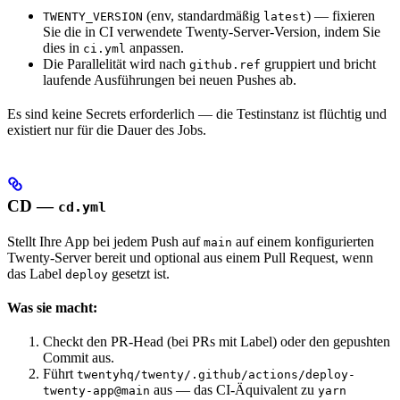
(env, standardmäßig
) — fixieren
TWENTY_VERSION
latest
Sie die in CI verwendete Twenty-Server-Version, indem Sie
dies in
anpassen.
ci.yml
Die Parallelität wird nach
gruppiert und bricht
github.ref
laufende Ausführungen bei neuen Pushes ab.
Es sind keine Secrets erforderlich — die Testinstanz ist flüchtig und
existiert nur für die Dauer des Jobs.
CD —
cd.yml
Stellt Ihre App bei jedem Push auf
auf einem konfigurierten
main
Twenty-Server bereit und optional aus einem Pull Request, wenn
das Label
gesetzt ist.
deploy
Was sie macht:
Checkt den PR-Head (bei PRs mit Label) oder den gepushten
Commit aus.
Führt
twentyhq/twenty/.github/actions/deploy-
aus — das CI-Äquivalent zu
twenty-app@main
yarn