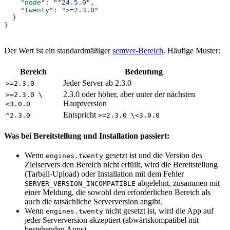
    "node"
: 
"^24.5.0"
,
    "twenty"
: 
">=2.3.0"
  }
}
Der Wert ist ein standardmäßiger
semver-Bereich
. Häufige Muster:
Bereich
Bedeutung
Jeder Server ab 2.3.0
>=2.3.0
2.3.0 oder höher, aber unter der nächsten
>=2.3.0 \
Hauptversion
<3.0.0
Entspricht
^2.3.0
>=2.3.0 \<3.0.0
Was bei Bereitstellung und Installation passiert:
Wenn
gesetzt ist und die Version des
engines.twenty
Zielservers den Bereich nicht erfüllt, wird die Bereitstellung
(Tarball-Upload) oder Installation mit dem Fehler
abgelehnt, zusammen mit
SERVER_VERSION_INCOMPATIBLE
einer Meldung, die sowohl den erforderlichen Bereich als
auch die tatsächliche Serverversion angibt.
Wenn
nicht gesetzt ist, wird die App auf
engines.twenty
jeder Serverversion akzeptiert (abwärtskompatibel mit
bestehenden Apps).