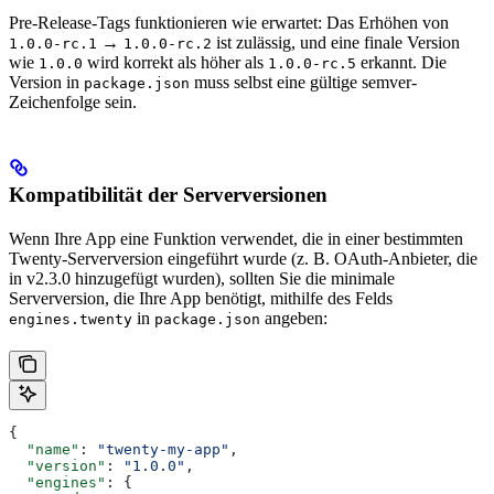
Pre-Release-Tags funktionieren wie erwartet: Das Erhöhen von
→
ist zulässig, und eine finale Version
1.0.0-rc.1
1.0.0-rc.2
wie
wird korrekt als höher als
erkannt. Die
1.0.0
1.0.0-rc.5
Version in
muss selbst eine gültige semver-
package.json
Zeichenfolge sein.
Kompatibilität der Serverversionen
Wenn Ihre App eine Funktion verwendet, die in einer bestimmten
Twenty-Serverversion eingeführt wurde (z. B. OAuth-Anbieter, die
in v2.3.0 hinzugefügt wurden), sollten Sie die minimale
Serverversion, die Ihre App benötigt, mithilfe des Felds
in
angeben:
engines.twenty
package.json
{
  "name"
: 
"twenty-my-app"
,
  "version"
: 
"1.0.0"
,
  "engines"
: {