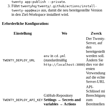
.
twenty app:publish --private
Führt
twentyhq/twenty/.github/actions/install-
aus, damit die neu bereitgestellte Version
twenty-app@main
in den Ziel-Workspace installiert wird.
Erforderliche Konfiguration:
Einstellung
Wo
Zweck
Der Twenty-
Server, auf
den
bereitgestellt
in
werden soll.
env
cd.yml
(standardmäßig
Ändern Sie
TWENTY_DEPLOY_URL
)
dies vor der
http://localhost:3000
ersten
Verwendung
auf die echte
Server-URL.
API-
Schlüssel mit
GitHub-Repository
Berechtigung
Settings → Secrets and
zum
TWENTY_DEPLOY_API_KEY
variables → Actions
Bereitstellen