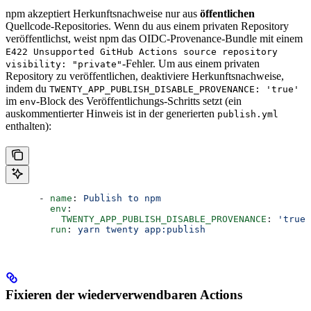
npm akzeptiert Herkunftsnachweise nur aus
öffentlichen
Quellcode-Repositories. Wenn du aus einem privaten Repository
veröffentlichst, weist npm das OIDC-Provenance-Bundle mit einem
E422 Unsupported GitHub Actions source repository
-Fehler. Um aus einem privaten
visibility: "private"
Repository zu veröffentlichen, deaktiviere Herkunftsnachweise,
indem du
TWENTY_APP_PUBLISH_DISABLE_PROVENANCE: 'true'
im
-Block des Veröffentlichungs-Schritts setzt (ein
env
auskommentierter Hinweis ist in der generierten
publish.yml
enthalten):
      - 
name
: 
Publish to npm
        env
:
          TWENTY_APP_PUBLISH_DISABLE_PROVENANCE
: 
'true'
        run
: 
yarn twenty app:publish
Fixieren der wiederverwendbaren Actions