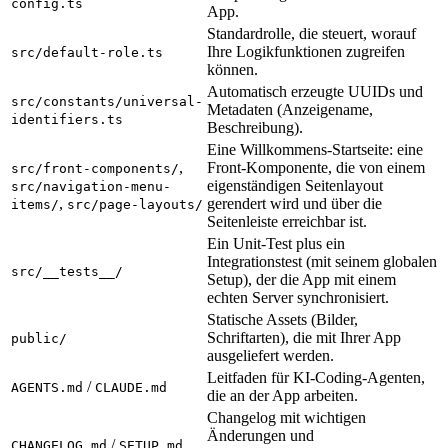
config.ts
App.
Standardrolle, die steuert, worauf
Ihre Logikfunktionen zugreifen
src/default-role.ts
können.
Automatisch erzeugte UUIDs und
src/constants/universal-
Metadaten (Anzeigename,
identifiers.ts
Beschreibung).
Eine Willkommens-Startseite: eine
,
Front-Komponente, die von einem
src/front-components/
eigenständigen Seitenlayout
src/navigation-menu-
,
gerendert wird und über die
items/
src/page-layouts/
Seitenleiste erreichbar ist.
Ein Unit-Test plus ein
Integrationstest (mit seinem globalen
src/__tests__/
Setup), der die App mit einem
echten Server synchronisiert.
Statische Assets (Bilder,
Schriftarten), die mit Ihrer App
public/
ausgeliefert werden.
Leitfaden für KI-Coding-Agenten,
/
AGENTS.md
CLAUDE.md
die an der App arbeiten.
Changelog mit wichtigen
Änderungen und
/
CHANGELOG.md
SETUP.md