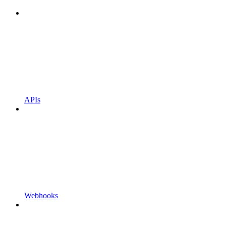
APIs
Webhooks