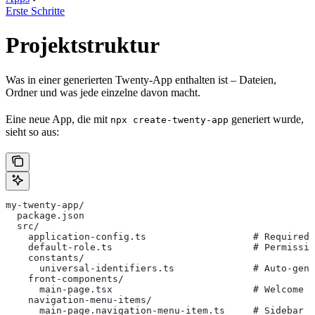
Erste Schritte
Projektstruktur
Was in einer generierten Twenty-App enthalten ist – Dateien,
Ordner und was jede einzelne davon macht.
Eine neue App, die mit
generiert wurde,
npx create-twenty-app
sieht so aus:
my-twenty-app/
  package.json
  src/
    application-config.ts                   # Required 
    default-role.ts                         # Permissio
    constants/
      universal-identifiers.ts              # Auto-gene
    front-components/
      main-page.tsx                         # Welcome p
    navigation-menu-items/
      main-page.navigation-menu-item.ts     # Sidebar e