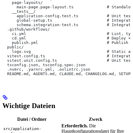
    page-layouts/
      main-page.page-layout.ts              # Standalon
    __tests__/
      application-config.test.ts            # Unit test
      global-setup.ts                       # Integrati
      schema.integration-test.ts            # Integrati
  .github/workflows/
    ci.yml                                  # Lint, typ
    cd.yml                                  # Deploy + 
    publish.yml                             # Publish t
  public/
    logo.svg                                # Static as
  vitest.config.ts                          # Integrati
  vitest.unit.config.ts                     # Unit test
  tsconfig.json, tsconfig.spec.json
  .nvmrc, .yarnrc.yml, .oxlintrc.json
  README.md, AGENTS.md, CLAUDE.md, CHANGELOG.md, SETUP.
Wichtige Dateien
Datei / Ordner
Zweck
Erforderlich.
Die
src/application-
Hauptkonfigurationsdatei für Ihre