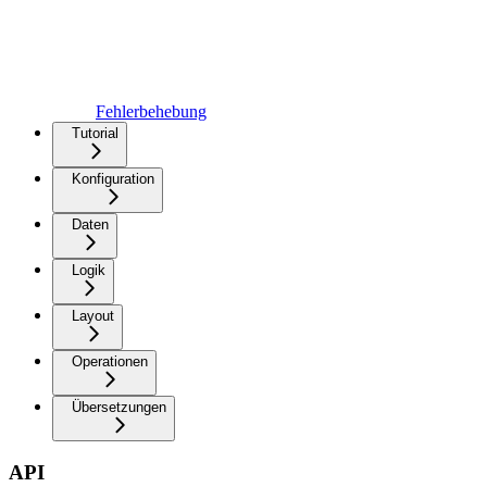
Fehlerbehebung
Tutorial
Konfiguration
Daten
Logik
Layout
Operationen
Übersetzungen
API