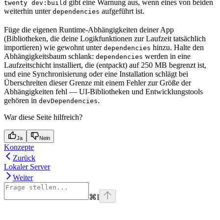
gibt eine Warnung aus, wenn eines von beiden
twenty dev:build
weiterhin unter
aufgeführt ist.
dependencies
Füge die eigenen Runtime-Abhängigkeiten deiner App
(Bibliotheken, die deine Logikfunktionen zur Laufzeit tatsächlich
importieren) wie gewohnt unter
hinzu. Halte den
dependencies
Abhängigkeitsbaum schlank:
werden in eine
dependencies
Laufzeitschicht installiert, die (entpackt) auf 250 MB begrenzt ist,
und eine Synchronisierung oder eine Installation schlägt bei
Überschreiten dieser Grenze mit einem Fehler zur Größe der
Abhängigkeiten fehl — UI-Bibliotheken und Entwicklungstools
gehören in
.
devDependencies
War diese Seite hilfreich?
Ja
Nein
Konzepte
Zurück
Lokaler Server
Weiter
⌘
I