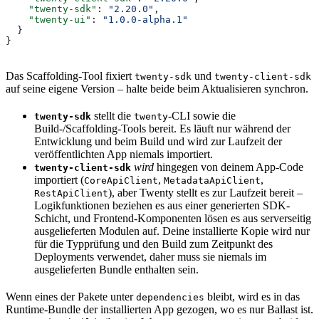
    "twenty-sdk"
: 
"2.20.0"
,
    "twenty-ui"
: 
"1.0.0-alpha.1"
  }
}
Das Scaffolding-Tool fixiert
und
twenty-sdk
twenty-client-sdk
auf seine eigene Version – halte beide beim Aktualisieren synchron.
stellt die
-CLI sowie die
twenty-sdk
twenty
Build-/Scaffolding-Tools bereit. Es läuft nur während der
Entwicklung und beim Build und wird zur Laufzeit der
veröffentlichten App niemals importiert.
wird
hingegen von deinem App-Code
twenty-client-sdk
importiert (
,
,
CoreApiClient
MetadataApiClient
), aber Twenty stellt es zur Laufzeit bereit –
RestApiClient
Logikfunktionen beziehen es aus einer generierten SDK-
Schicht, und Frontend-Komponenten lösen es aus serverseitig
ausgelieferten Modulen auf. Deine installierte Kopie wird nur
für die Typprüfung und den Build zum Zeitpunkt des
Deployments verwendet, daher muss sie niemals im
ausgelieferten Bundle enthalten sein.
Wenn eines der Pakete unter
bleibt, wird es in das
dependencies
Runtime-Bundle der installierten App gezogen, wo es nur Ballast ist.