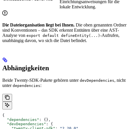
Einrichtungsanweisungen für die
lokale Entwicklung.
Die Dateiorganisation liegt bei Ihnen.
Die oben genannten Ordner
sind Konventionen – das SDK erkennt Entitäten über eine AST-
Analyse von
-Aufrufen,
export default defineEntity(...)
unabhängig davon, wo sich die Datei befindet.
Abhängigkeiten
Beide Twenty-SDK-Pakete gehören unter
, nicht
devDependencies
unter
:
dependencies
{
  "dependencies"
: {},
  "devDependencies"
: {
    "twenty-client-sdk"
: 
"2.20.0"
,