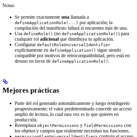
Notas:
Se permite exactamente
una
llamada a
por aplicación; la
defineApplicationRole(...)
compilación del manifiesto fallará si encuentra más de una.
Usa
(no
) para
defineRole()
defineApplicationRole()
cualquier rol
adicional
que distribuya tu aplicación.
Configurar
defaultRoleUniversalIdentifier
explícitamente en
sigue siendo
defineApplication()
compatible por motivos de retrocompatibilidad, pero está en
desuso en favor de
.
defineApplicationRole()
Mejores prácticas
Parte del rol generado automáticamente y luego restríngeelo
progresivamente; el valor predeterminado concede un acceso
amplio de lectura, lo cual rara vez es lo que quieres en
producción.
Reemplaza
y
con
objectPermissions
fieldPermissions
los objetos y campos que realmente necesitan tus funciones.
controla el acceso
permissionFlagUniversalIdentifiers