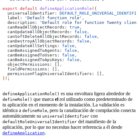
export
 default
 defineApplicationRole
({
  universalIdentifier:
 DEFAULT_ROLE_UNIVERSAL_IDENTIFIE
  label:
 'Default function role'
,
  description:
 'Default role for function Twenty client
  canReadAllObjectRecords:
 true
,
  canUpdateAllObjectRecords:
 false
,
  canSoftDeleteAllObjectRecords:
 false
,
  canDestroyAllObjectRecords:
 false
,
  canUpdateAllSettings:
 false
,
  canBeAssignedToAgents:
 false
,
  canBeAssignedToUsers:
 false
,
  canBeAssignedToApiKeys:
 false
,
  objectPermissions:
 []
,
  fieldPermissions:
 []
,
  permissionFlagUniversalIdentifiers:
 []
,
})
;
es una envoltura ligera alrededor de
defineApplicationRole()
que marca
el
rol utilizado como predeterminado de
defineRole()
tu aplicación en el momento de la instalación. La validación es
idéntica a
, pero la canalización de compilación conecta
defineRole
automáticamente su
con
universalIdentifier
del manifiesto de la
defaultRoleUniversalIdentifier
aplicación, por lo que no necesitas hacer referencia a él desde
.
defineApplication