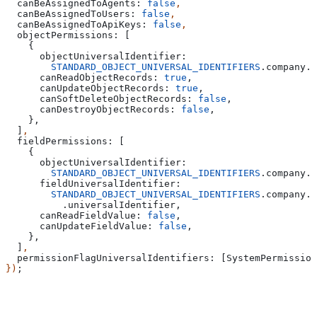
  canBeAssignedToAgents:
 false
,
  canBeAssignedToUsers:
 false
,
  canBeAssignedToApiKeys:
 false
,
  objectPermissions:
 [
    {
      objectUniversalIdentifier:
        STANDARD_OBJECT_UNIVERSAL_IDENTIFIERS
.
company
.
u
      canReadObjectRecords:
 true
,
      canUpdateObjectRecords:
 true
,
      canSoftDeleteObjectRecords:
 false
,
      canDestroyObjectRecords:
 false
,
    },
  ]
,
  fieldPermissions:
 [
    {
      objectUniversalIdentifier:
        STANDARD_OBJECT_UNIVERSAL_IDENTIFIERS
.
company
.
u
      fieldUniversalIdentifier:
        STANDARD_OBJECT_UNIVERSAL_IDENTIFIERS
.
company
.
f
          .
universalIdentifier
,
      canReadFieldValue:
 false
,
      canUpdateFieldValue:
 false
,
    },
  ]
,
  permissionFlagUniversalIdentifiers:
 [
SystemPermission
})
;