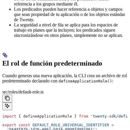
referencia a los grupos mediante él.
Los predicados pueden hacer referencia a objetos y campos
que sean propiedad de tu aplicación o de los objetos estándar
de Twenty.
La seguridad a nivel de fila se aplica para los espacios de
trabajo en planes que la incluyen; los predicados siguen
sincronizándose en otros planes, simplemente no se aplican.
El rol de función predeterminado
Cuando generas una nueva aplicación, la CLI crea un archivo de rol
predeterminado declarado con
:
defineApplicationRole()
src/roles/default-role.ts
import
 { 
defineApplicationRole
 } 
from
 'twenty-sdk/defin
export
 const
 DEFAULT_ROLE_UNIVERSAL_IDENTIFIER
 =
  'b648f87b-1d26-4961-b974-0908fd991061'
;