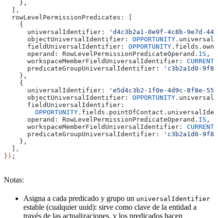
    },
  ]
,
  rowLevelPermissionPredicates:
 [
    {
      universalIdentifier:
 'd4c3b2a1-0e9f-4c8b-9e7d-444
      objectUniversalIdentifier:
 OPPORTUNITY
.
universalI
      fieldUniversalIdentifier:
 OPPORTUNITY
.
fields
.
owne
      operand:
 RowLevelPermissionPredicateOperand
.
IS
,
      workspaceMemberFieldUniversalIdentifier:
 CURRENT_
      predicateGroupUniversalIdentifier:
 'c3b2a1d0-9f8e
    },
    {
      universalIdentifier:
 'e5d4c3b2-1f0e-4d9c-8f8e-555
      objectUniversalIdentifier:
 OPPORTUNITY
.
universalI
      fieldUniversalIdentifier:
        OPPORTUNITY
.
fields
.
pointOfContact
.
universalIden
      operand:
 RowLevelPermissionPredicateOperand
.
IS
,
      workspaceMemberFieldUniversalIdentifier:
 CURRENT_
      predicateGroupUniversalIdentifier:
 'c3b2a1d0-9f8e
    },
  ]
,
})
;
Notas:
Asigna a cada predicado y grupo un
universalIdentifier
estable (cualquier uuid): sirve como clave de la entidad a
través de las actualizaciones, y los predicados hacen