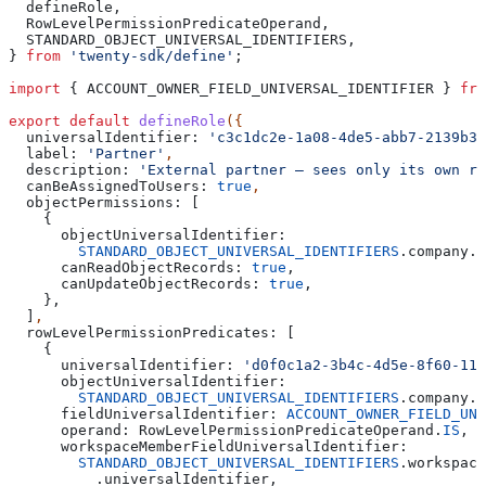
  defineRole
,
  RowLevelPermissionPredicateOperand
,
  STANDARD_OBJECT_UNIVERSAL_IDENTIFIERS
,
} 
from
 'twenty-sdk/define'
;
import
 { 
ACCOUNT_OWNER_FIELD_UNIVERSAL_IDENTIFIER
 } 
fro
export
 default
 defineRole
({
  universalIdentifier:
 'c3c1dc2e-1a08-4de5-abb7-2139b3d
  label:
 'Partner'
,
  description:
 'External partner — sees only its own re
  canBeAssignedToUsers:
 true
,
  objectPermissions:
 [
    {
      objectUniversalIdentifier:
        STANDARD_OBJECT_UNIVERSAL_IDENTIFIERS
.
company
.
u
      canReadObjectRecords:
 true
,
      canUpdateObjectRecords:
 true
,
    },
  ]
,
  rowLevelPermissionPredicates:
 [
    {
      universalIdentifier:
 'd0f0c1a2-3b4c-4d5e-8f60-111
      objectUniversalIdentifier:
        STANDARD_OBJECT_UNIVERSAL_IDENTIFIERS
.
company
.
u
      fieldUniversalIdentifier:
 ACCOUNT_OWNER_FIELD_UNI
      operand:
 RowLevelPermissionPredicateOperand
.
IS
,
      workspaceMemberFieldUniversalIdentifier:
        STANDARD_OBJECT_UNIVERSAL_IDENTIFIERS
.
workspace
          .
universalIdentifier
,