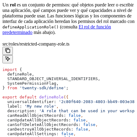
Un
rol
es un conjunto de permisos: qué objetos puede leer o escribir
una aplicación, qué campos puede ver y qué capacidades a nivel de
plataforma puede usar. Las funciones lógicas y los componentes de
interfaz de cada aplicación heredan los permisos del rol marcado con
(consulta
El rol de función
defineApplicationRole()
predeterminado
más abajo).
src/roles/restricted-company-role.ts
import
 {
  defineRole
,
  STANDARD_OBJECT_UNIVERSAL_IDENTIFIERS
,
  SystemPermissionFlag
,
} 
from
 'twenty-sdk/define'
;
export
 default
 defineRole
({
  universalIdentifier:
 '2c80f640-2083-4803-bb49-003e382
  label:
 'My new role'
,
  description:
 'A role that can be used in your workspa
  canReadAllObjectRecords:
 false
,
  canUpdateAllObjectRecords:
 false
,
  canSoftDeleteAllObjectRecords:
 false
,
  canDestroyAllObjectRecords:
 false
,
  canUpdateAllSettings:
 false
,