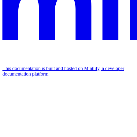
This documentation is built and hosted on Mintlify, a developer
documentation platform
Assistant
Responses
are
generated
using
AI
and