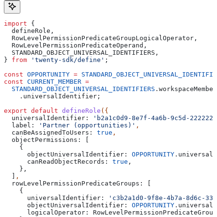
import
 {
  defineRole
,
  RowLevelPermissionPredicateGroupLogicalOperator
,
  RowLevelPermissionPredicateOperand
,
  STANDARD_OBJECT_UNIVERSAL_IDENTIFIERS
,
} 
from
 'twenty-sdk/define'
;
const
 OPPORTUNITY
 =
 STANDARD_OBJECT_UNIVERSAL_IDENTIFIE
const
 CURRENT_MEMBER
 =
  STANDARD_OBJECT_UNIVERSAL_IDENTIFIERS
.
workspaceMember
    .
universalIdentifier
;
export
 default
 defineRole
({
  universalIdentifier:
 'b2a1c0d9-8e7f-4a6b-9c5d-2222222
  label:
 'Partner (opportunities)'
,
  canBeAssignedToUsers:
 true
,
  objectPermissions:
 [
    {
      objectUniversalIdentifier:
 OPPORTUNITY
.
universalI
      canReadObjectRecords:
 true
,
    },
  ]
,
  rowLevelPermissionPredicateGroups:
 [
    {
      universalIdentifier:
 'c3b2a1d0-9f8e-4b7a-8d6c-333
      objectUniversalIdentifier:
 OPPORTUNITY
.
universalI
      logicalOperator:
 RowLevelPermissionPredicateGroup