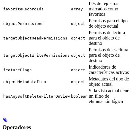
IDs de registros
marcados como
favoriteRecordIds
array
favoritos
Permisos para el tipo
objectPermissions
object
de objeto actual
Permisos de lectura
para el objeto de
targetObjectReadPermissions
object
destino
Permisos de escritura
para el objeto de
targetObjectWritePermissions
object
destino
Indicadores de
featureFlags
object
características activos
Metadatos del tipo de
objectMetadataItem
object
objeto actual
Si la vista actual tiene
un filtro de
hasAnySoftDeleteFilterOnView
boolean
eliminación lógica
Operadores