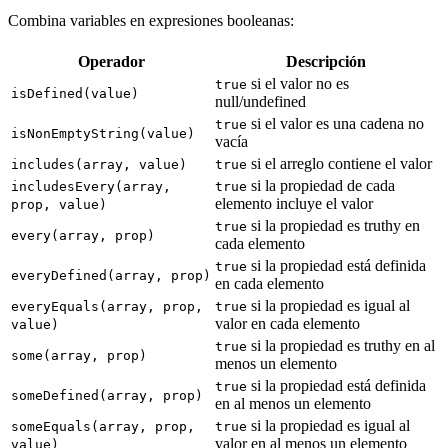
Combina variables en expresiones booleanas:
Operador
Descripción
si el valor no es
true
isDefined(value)
null/undefined
si el valor es una cadena no
true
isNonEmptyString(value)
vacía
si el arreglo contiene el valor
includes(array, value)
true
si la propiedad de cada
includesEvery(array,
true
elemento incluye el valor
prop, value)
si la propiedad es truthy en
true
every(array, prop)
cada elemento
si la propiedad está definida
true
everyDefined(array, prop)
en cada elemento
si la propiedad es igual al
everyEquals(array, prop,
true
valor en cada elemento
value)
si la propiedad es truthy en al
true
some(array, prop)
menos un elemento
si la propiedad está definida
true
someDefined(array, prop)
en al menos un elemento
si la propiedad es igual al
someEquals(array, prop,
true
valor en al menos un elemento
value)