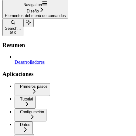
Navigation
Diseño
Elementos del menú de comandos
Search...
⌘
K
Resumen
Desarrolladores
Aplicaciones
Primeros pasos
Tutorial
Configuración
Datos