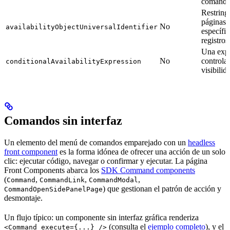
comando
Restring
páginas 
No
availabilityObjectUniversalIdentifier
específic
registro
Una expr
No
controla
conditionalAvailabilityExpression
visibilid
Comandos sin interfaz
Un elemento del menú de comandos emparejado con un
headless
front component
es la forma idónea de ofrecer una acción de un solo
clic: ejecutar código, navegar o confirmar y ejecutar. La página
Front Components abarca los
SDK Command components
(
,
,
,
Command
CommandLink
CommandModal
) que gestionan el patrón de acción y
CommandOpenSidePanelPage
desmontaje.
Un flujo típico: un componente sin interfaz gráfica renderiza
(consulta el
ejemplo completo
), y el
<Command execute={...} />