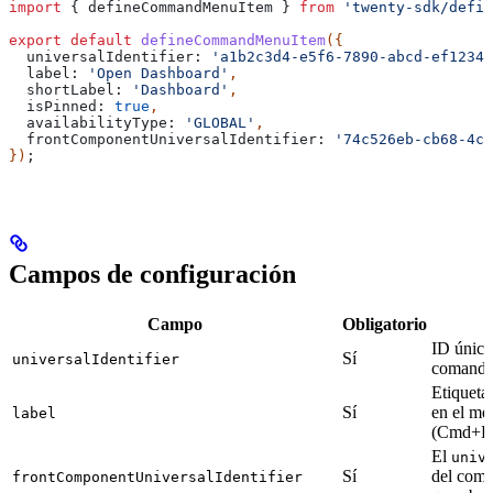
import
 { 
defineCommandMenuItem
 } 
from
 'twenty-sdk/defin
export
 default
 defineCommandMenuItem
({
  universalIdentifier:
 'a1b2c3d4-e5f6-7890-abcd-ef12345
  label:
 'Open Dashboard'
,
  shortLabel:
 'Dashboard'
,
  isPinned:
 true
,
  availabilityType:
 'GLOBAL'
,
  frontComponentUniversalIdentifier:
 '74c526eb-cb68-4cf
})
;
Campos de configuración
Campo
Obligatorio
ID único 
Sí
universalIdentifier
comand
Etiqueta
Sí
en el m
label
(Cmd+K
El
univ
Sí
del comp
frontComponentUniversalIdentifier