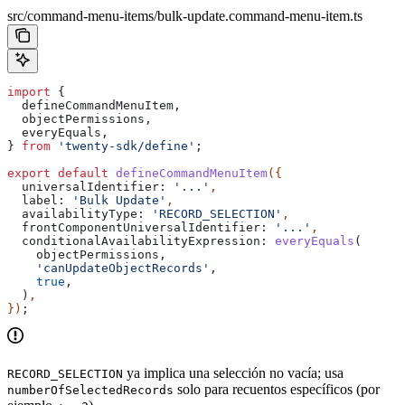
src/command-menu-items/bulk-update.command-menu-item.ts
import
 {
  defineCommandMenuItem
,
  objectPermissions
,
  everyEquals
,
} 
from
 'twenty-sdk/define'
;
export
 default
 defineCommandMenuItem
({
  universalIdentifier:
 '...'
,
  label:
 'Bulk Update'
,
  availabilityType:
 'RECORD_SELECTION'
,
  frontComponentUniversalIdentifier:
 '...'
,
  conditionalAvailabilityExpression:
 everyEquals
(
    objectPermissions
,
    'canUpdateObjectRecords'
,
    true
,
  )
,
})
;
ya implica una selección no vacía; usa
RECORD_SELECTION
solo para recuentos específicos (por
numberOfSelectedRecords