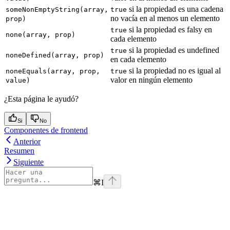
si la propiedad es una cadena
someNonEmptyString(array,
true
no vacía en al menos un elemento
prop)
si la propiedad es falsy en
true
none(array, prop)
cada elemento
si la propiedad es undefined
true
noneDefined(array, prop)
en cada elemento
si la propiedad no es igual al
noneEquals(array, prop,
true
valor en ningún elemento
value)
¿Esta página le ayudó?
Si
No
Componentes de frontend
Anterior
Resumen
Siguiente
⌘
I