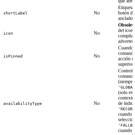
que abre
Etiqueta
No
botón de
shortLabel
anclado
Obsolet
del icono
No
icon
compilac
advertenc
Cuando 
comando
No
isPinned
acción r
superior
Controla
comand
(siempre
'GLOBAL
(solo en
contexto
No
de índice
availabilityType
'RECORD
cuando h
seleccio
'FALLBA
cuando n