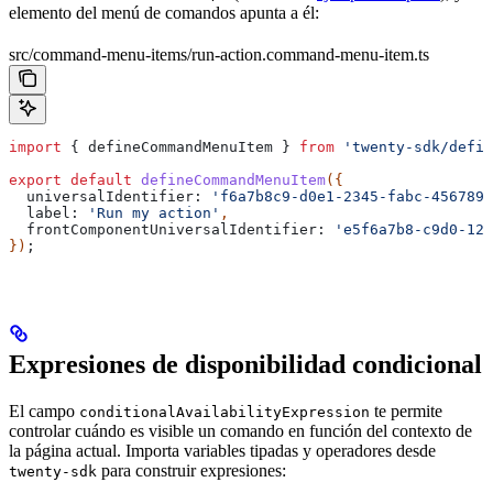
elemento del menú de comandos apunta a él:
src/command-menu-items/run-action.command-menu-item.ts
import
 { 
defineCommandMenuItem
 } 
from
 'twenty-sdk/defin
export
 default
 defineCommandMenuItem
({
  universalIdentifier:
 'f6a7b8c9-d0e1-2345-fabc-4567890
  label:
 'Run my action'
,
  frontComponentUniversalIdentifier:
 'e5f6a7b8-c9d0-123
})
;
Expresiones de disponibilidad condicional
El campo
te permite
conditionalAvailabilityExpression
controlar cuándo es visible un comando en función del contexto de
la página actual. Importa variables tipadas y operadores desde
para construir expresiones:
twenty-sdk