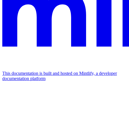
This documentation is built and hosted on Mintlify, a developer
documentation platform
Assistant
Responses
are
generated
using