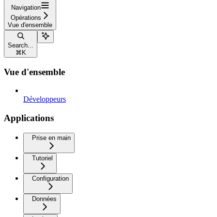
Navigation
Opérations
Vue d'ensemble
Search...
⌘
K
Vue d'ensemble
Développeurs
Applications
Prise en main
Tutoriel
Configuration
Données