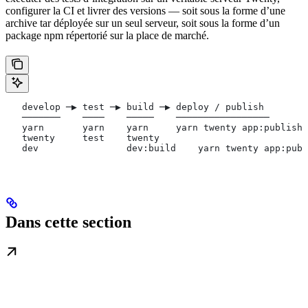
configurer la CI et livrer des versions — soit sous la forme d’une
archive tar déployée sur un seul serveur, soit sous la forme d’un
package npm répertorié sur la place de marché.
   develop ─▶ test ─▶ build ─▶ deploy / publish
   ───────    ────    ─────    ─────────────────
   yarn       yarn    yarn     yarn twenty app:publish 
   twenty     test    twenty
   dev                dev:build    yarn twenty app:publ
Dans cette section