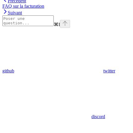
Précédent
FAQ sur la facturation
Suivant
⌘
I
github
twitter
discord