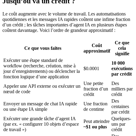
Jusqu’où va un crédit ?
Le coût augmente avec le volume de travail. Les automatisations
quotidiennes et les messages IA rapides coûtent une infime fraction
d’un crédit ; les tâches importantes d’agent IA en plusieurs étapes
coûtent davantage. Voici l’ordre de grandeur approximatif :
Ce que
Coût
Ce que vous faites
cela
approximatif
signifie
Exécuter une étape standard de
10 000
workflow (recherche, création, mise à
$0.0001
exécutions
jour d’enregistrements) ou déclencher la
par crédit
fonction logique d’une application
Une petite
Des
Appeler une API externe ou exécuter un
fraction d’un
milliers par
nœud de code
crédit
crédit
Des
Envoyer un message de chat IA rapide
Une fraction
centaines
ou une étape IA simple
de centime
par crédit
Exécuter une grande tâche d’agent IA
Quelques-
Peut atteindre
(par ex. « configurer 10 objets d’espace
uns par
~$1 ou plus
de travail »)
crédit