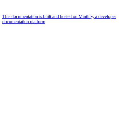
This documentation is built and hosted on Mintlify, a developer
documentation platform
Assistant
Responses
are
generated
using
AI
and
may
contain
mistakes.