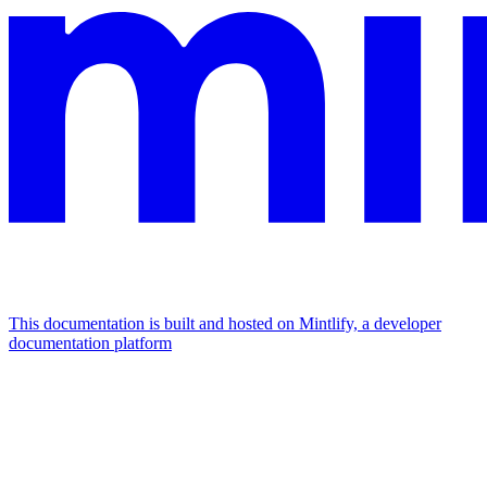
This documentation is built and hosted on Mintlify, a developer
documentation platform
Assistant
Responses
are