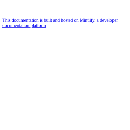
This documentation is built and hosted on Mintlify, a developer
documentation platform
Assistant
Responses
are
generated
using
AI
and
may
contain
mistakes.