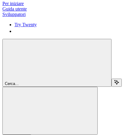
Per iniziare
Guida utente
Sviluppatori
Try Twenty
Try Twenty
Cerca...