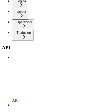
Logica
Layout
Operazioni
Traduzioni
API
API