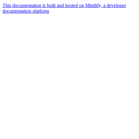
This documentation is built and hosted on Mintlify, a developer
documentation platform
Assistant
Responses
are
generated
using
AI
and
may
contain
mistakes.