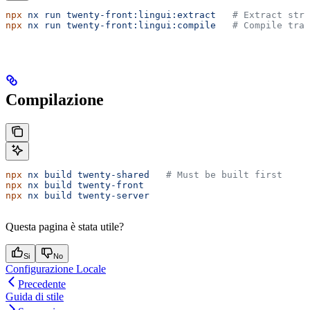
npx
 nx
 run
 twenty-front:lingui:extract
   # Extract stri
npx
 nx
 run
 twenty-front:lingui:compile
   # Compile tran
Compilazione
npx
 nx
 build
 twenty-shared
   # Must be built first
npx
 nx
 build
 twenty-front
npx
 nx
 build
 twenty-server
Questa pagina è stata utile?
Si
No
Configurazione Locale
Precedente
Guida di stile