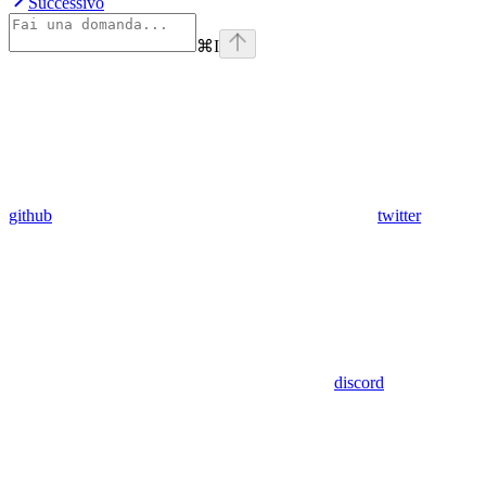
Successivo
⌘
I
github
twitter
discord