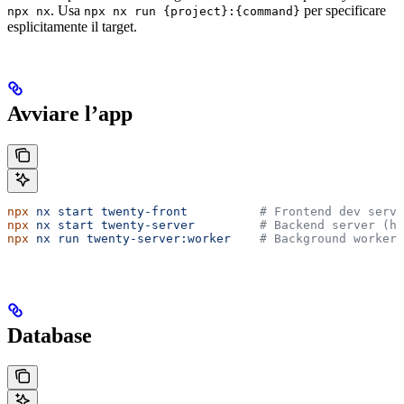
. Usa
per specificare
npx nx
npx nx run {project}:{command}
esplicitamente il target.
Avviare l’app
npx
 nx
 start
 twenty-front
          # Frontend dev serv
npx
 nx
 start
 twenty-server
         # Backend server (ht
npx
 nx
 run
 twenty-server:worker
    # Background worker
Database