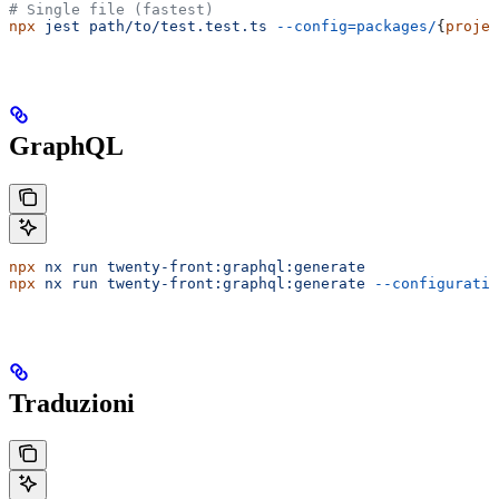
# Single file (fastest)
npx
 jest
 path/to/test.test.ts
 --config=packages/
{
projec
GraphQL
npx
 nx
 run
 twenty-front:graphql:generate
               
npx
 nx
 run
 twenty-front:graphql:generate
 --configuratio
Traduzioni