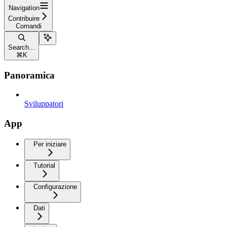
Navigation
Contribuire
Comandi
Search...
⌘
K
Panoramica
Sviluppatori
App
Per iniziare
Tutorial
Configurazione
Dati