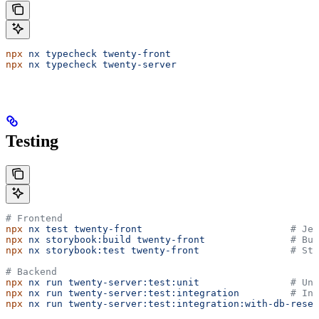
npx
 nx
 typecheck
 twenty-front
npx
 nx
 typecheck
 twenty-server
Testing
# Frontend
npx
 nx
 test
 twenty-front
                          # Je
npx
 nx
 storybook:build
 twenty-front
               # Bui
npx
 nx
 storybook:test
 twenty-front
                # Sto
# Backend
npx
 nx
 run
 twenty-server:test:unit
                # Uni
npx
 nx
 run
 twenty-server:test:integration
         # Int
npx
 nx
 run
 twenty-server:test:integration:with-db-reset