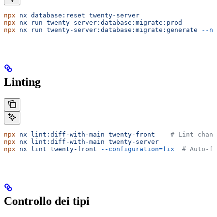
npx
 nx
 database:reset
 twenty-server
                    
npx
 nx
 run
 twenty-server:database:migrate:prod
         
npx
 nx
 run
 twenty-server:database:migrate:generate
 --na
Linting
npx
 nx
 lint:diff-with-main
 twenty-front
    # Lint chang
npx
 nx
 lint:diff-with-main
 twenty-server
npx
 nx
 lint
 twenty-front
 --configuration=fix
  # Auto-fi
Controllo dei tipi