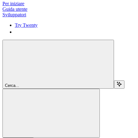
Per iniziare
Guida utente
Sviluppatori
Try Twenty
Try Twenty
Cerca...