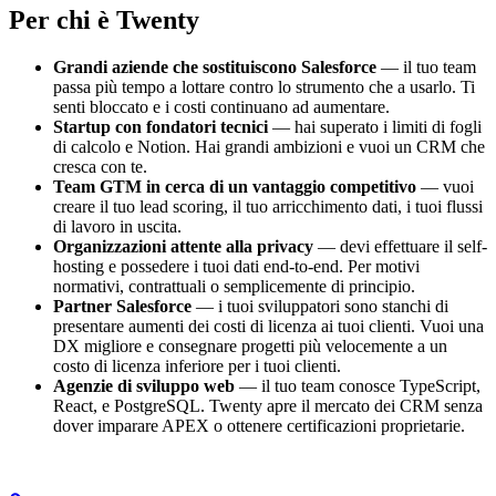
Per chi è Twenty
Grandi aziende che sostituiscono Salesforce
— il tuo team
passa più tempo a lottare contro lo strumento che a usarlo. Ti
senti bloccato e i costi continuano ad aumentare.
Startup con fondatori tecnici
— hai superato i limiti di fogli
di calcolo e Notion. Hai grandi ambizioni e vuoi un CRM che
cresca con te.
Team GTM in cerca di un vantaggio competitivo
— vuoi
creare il tuo lead scoring, il tuo arricchimento dati, i tuoi flussi
di lavoro in uscita.
Organizzazioni attente alla privacy
— devi effettuare il self-
hosting e possedere i tuoi dati end-to-end. Per motivi
normativi, contrattuali o semplicemente di principio.
Partner Salesforce
— i tuoi sviluppatori sono stanchi di
presentare aumenti dei costi di licenza ai tuoi clienti. Vuoi una
DX migliore e consegnare progetti più velocemente a un
costo di licenza inferiore per i tuoi clienti.
Agenzie di sviluppo web
— il tuo team conosce TypeScript,
React, e PostgreSQL. Twenty apre il mercato dei CRM senza
dover imparare APEX o ottenere certificazioni proprietarie.